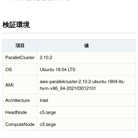
検証環境
項目
値
ParallelCluster
2.10.2
OS
Ubuntu 18.04 LTS
aws-parallelcluster-2.10.2-ubuntu-1804-lts-
AMI
hvm-x86_64-202103012101
Architecture
Intel
HeadNode
c5.large
ComputeNode
c5.large