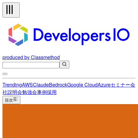
produced by Classmethod
Trending
AWS
Claude
Bedrock
Google Cloud
Azure
セミナー
会
社説明会
勉強会
事例
採用
目次