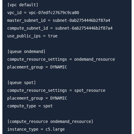
[vpc default]

vpc_id = vpc-07edfc27679c9ca80

master_subnet_id = subnet-0ab2754446b2f87a4

compute_subnet_id = subnet-0ab2754446b2f87a4

use_public_ips = true

[queue ondemand]

compute_resource_settings = ondemand_resource

placement_group = DYNAMIC

[queue spot]

compute_resource_settings = spot_resource

placement_group = DYNAMIC

compute_type = spot

[compute_resource ondemand_resource]

instance_type = c5.large
