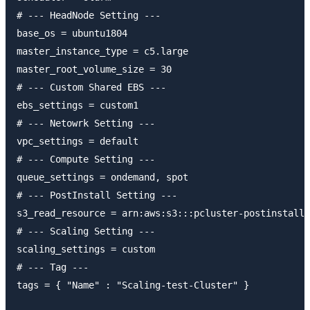
# --- HeadNode Setting ---

base_os = ubuntu1804

master_instance_type = c5.large

master_root_volume_size = 30

# --- Custom Shared EBS ---

ebs_settings = custom1

# --- Netowrk Setting ---

vpc_settings = default

# --- Compute Setting ---

queue_settings = ondemand, spot

# --- PostInstall Setting ---

s3_read_resource = arn:aws:s3:::pcluster-postinstall/
# --- Scaling Setting ---

scaling_settings = custom

# --- Tag ---

tags = { "Name" : "Scaling-test-Cluster" }
