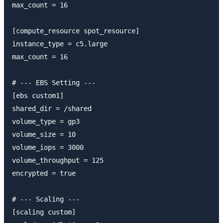
max_count = 16

[compute_resource spot_resource]

instance_type = c5.large

max_count = 16

# --- EBS Setting ---

[ebs custom1]

shared_dir = /shared

volume_type = gp3

volume_size = 10

volume_iops = 3000

volume_throughput = 125

encrypted = true

# --- Scaling ---

[scaling custom]
