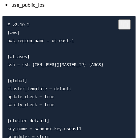
use_public_ips
# v2.10.2

[aws]

aws_region_name = us-east-1

[aliases]

ssh = ssh {CFN_USER}@{MASTER_IP} {ARGS}

[global]

cluster_template = default

update_check = true

sanity_check = true

[cluster default]

key_name = sandbox-key-useast1

scheduler = slurm
