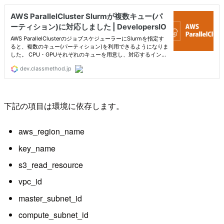
下記の項目は環境に依存します。
aws_region_name
key_name
s3_read_resource
vpc_id
master_subnet_id
compute_subnet_id