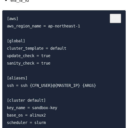
[aws]

aws_region_name = ap-northeast-1

[global]

cluster_template = default

update_check = true

sanity_check = true

[aliases]

ssh = ssh {CFN_USER}@{MASTER_IP} {ARGS}

[cluster default]

key_name = sandbox-key

base_os = alinux2

scheduler = slurm
