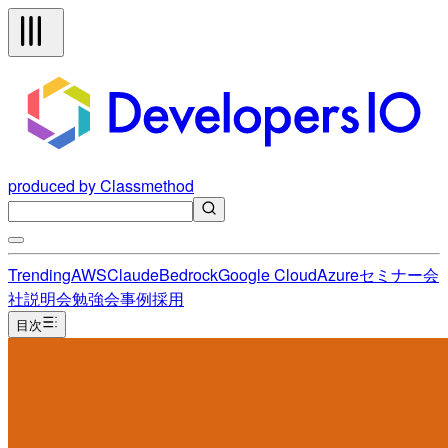
produced by Classmethod
Trending
AWS
Claude
Bedrock
Google Cloud
Azure
セミナー
会
社説明会
勉強会
事例
採用
目次