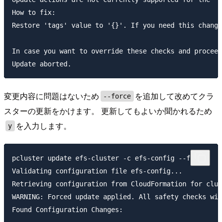
How to fix:

Restore 'tags' value to '{}'. If you need this change
In case you want to override these checks and proceed
変更内容に問題はないため
を追加して改めてクラ
--force
スターの更新をかけます。 更新してもよいか聞かれるため
を入力します。
y
pcluster update efs-cluster -c efs-config --force

Validating configuration file efs-config...

Retrieving configuration from CloudFormation for clus
WARNING: Forced update applied. All safety checks wil
Found Configuration Changes:
