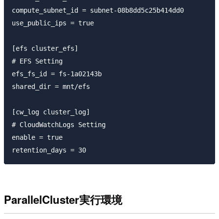
compute_subnet_id = subnet-08b8dd5c25b414dd0

use_public_ips = true

[efs cluster_efs]

# EFS Setting

efs_fs_id = fs-1a02143b

shared_dir = mnt/efs

[cw_log cluster_log]

# CloudWatchLogs Setting

enable = true

ParallelCluster実行環境