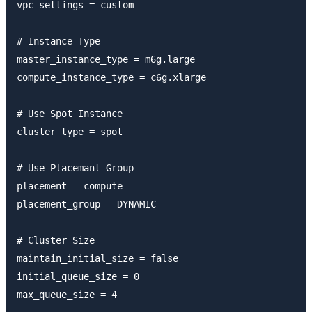
vpc_settings = custom

# Instance Type

master_instance_type = m6g.large

compute_instance_type = c6g.xlarge

# Use Spot Instance

cluster_type = spot

# Use Placemant Group

placement = compute

placement_group = DYNAMIC

# Cluster Size

maintain_initial_size = false

initial_queue_size = 0

max_queue_size = 4
