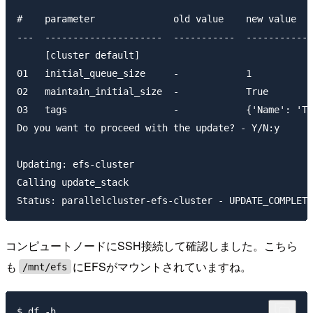
#    parameter              old value    new value

---  ---------------------  -----------  ------------
     [cluster default]

01   initial_queue_size     -            1

02   maintain_initial_size  -            True

03   tags                   -            {'Name': 'Te
Do you want to proceed with the update? - Y/N:y

Updating: efs-cluster

Calling update_stack

コンピュートノードにSSH接続して確認しました。こちら
も
にEFSがマウントされていますね。
/mnt/efs
$ df -h
