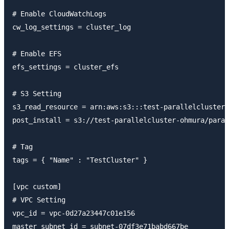
# Enable CloudWatchLogs

cw_log_settings = cluster_log

# Enable EFS

efs_settings = cluster_efs

# S3 Setting

s3_read_resource = arn:aws:s3:::test-parallelcluster-
post_install = s3://test-parallelcluster-ohmura/paral
# Tag

tags = { "Name" : "TestCluster" }

[vpc custom]

# VPC Setting

vpc_id = vpc-0d27a23447c01e156

master_subnet_id = subnet-07df3e71babd667be
