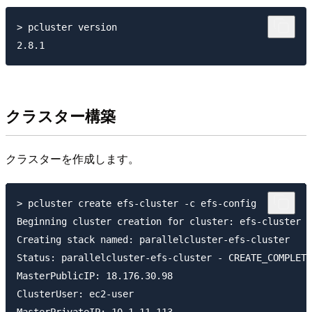
> pcluster version

クラスター構築
クラスターを作成します。
> pcluster create efs-cluster -c efs-config

Beginning cluster creation for cluster: efs-cluster

Creating stack named: parallelcluster-efs-cluster

Status: parallelcluster-efs-cluster - CREATE_COMPLETE

MasterPublicIP: 18.176.30.98

ClusterUser: ec2-user
