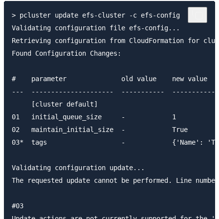
> pcluster update efs-cluster -c efs-config

Validating configuration file efs-config...

Retrieving configuration from CloudFormation for clus
Found Configuration Changes:

#    parameter              old value    new value

---  ---------------------  -----------  ------------
     [cluster default]

01   initial_queue_size     -            1

02   maintain_initial_size  -            True

03*  tags                   -            {'Name': 'Te
Validating configuration update...

The requested update cannot be performed. Line number
#03

Update actions are not currently supported for the 't