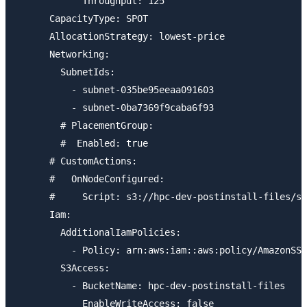
            Throughput: 125

      CapacityType: SPOT

      AllocationStrategy: lowest-price

      Networking:

        SubnetIds:

          - subnet-035be95eeaa091603

          - subnet-0ba7369f9caba6f93

        # PlacementGroup:

        #  Enabled: true

      # CustomActions:

      #   OnNodeConfigured:

      #     Script: s3://hpc-dev-postinstall-files/sa
      Iam:

        AdditionalIamPolicies:

          - Policy: arn:aws:iam::aws:policy/AmazonSSM
        S3Access:

          - BucketName: hpc-dev-postinstall-files

            EnableWriteAccess: false
