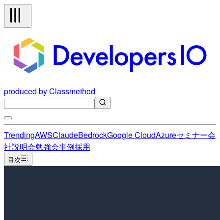
produced by Classmethod
Trending
AWS
Claude
Bedrock
Google Cloud
Azure
セミナー
会
社説明会
勉強会
事例
採用
目次