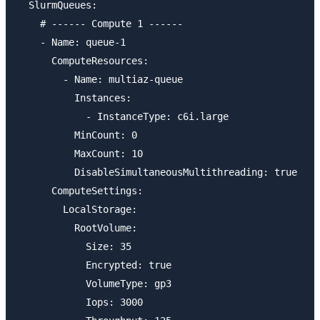
  SlurmQueues:

    # ------ Compute 1 ------

    - Name: queue-1

      ComputeResources:

        - Name: multiaz-queue

          Instances:

            - InstanceType: c6i.large

          MinCount: 0

          MaxCount: 10

          DisableSimultaneousMultithreading: true

      ComputeSettings:

        LocalStorage:

          RootVolume:

            Size: 35

            Encrypted: true

            VolumeType: gp3

            Iops: 3000
