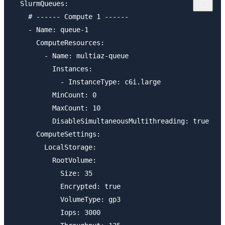
  SlurmQueues:

    # ------ Compute 1 ------

    - Name: queue-1

      ComputeResources:

        - Name: multiaz-queue

          Instances:

            - InstanceType: c6i.large

          MinCount: 0

          MaxCount: 10

          DisableSimultaneousMultithreading: true

      ComputeSettings:

        LocalStorage:

          RootVolume:

            Size: 35

            Encrypted: true

            VolumeType: gp3

            Iops: 3000
