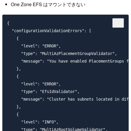
One Zone EFS はマウントできない
{

  "configurationValidationErrors": [

    {

      "level": "ERROR",

      "type": "MultiAzPlacementGroupValidator",

      "message": "You have enabled PlacementGroups fo
    },

    {

      "level": "ERROR",

      "type": "EfsIdValidator",

      "message": "Cluster has subnets located in diff
    },

    {

      "level": "INFO",

      "type": "MultiAzRootVolumeValidator",
