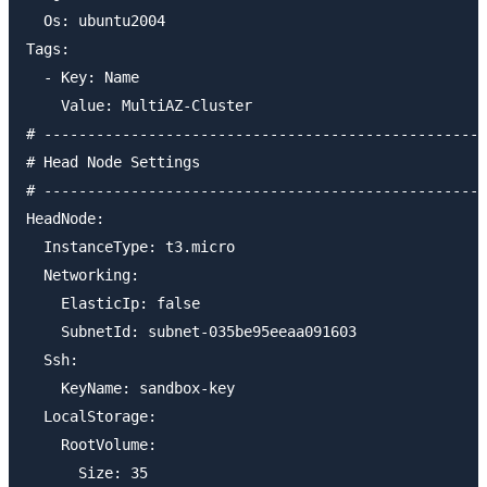
  Os: ubuntu2004

Tags:

  - Key: Name

    Value: MultiAZ-Cluster

# ---------------------------------------------------
# Head Node Settings

# ---------------------------------------------------
HeadNode:

  InstanceType: t3.micro

  Networking:

    ElasticIp: false

    SubnetId: subnet-035be95eeaa091603

  Ssh:

    KeyName: sandbox-key

  LocalStorage:

    RootVolume:

      Size: 35
