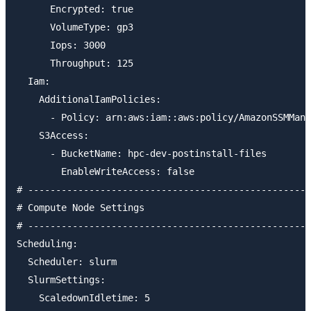
      Encrypted: true

      VolumeType: gp3

      Iops: 3000

      Throughput: 125

  Iam:

    AdditionalIamPolicies:

      - Policy: arn:aws:iam::aws:policy/AmazonSSMMana
    S3Access:

      - BucketName: hpc-dev-postinstall-files

        EnableWriteAccess: false

# ---------------------------------------------------
# Compute Node Settings

# ---------------------------------------------------
Scheduling:

  Scheduler: slurm

  SlurmSettings:

    ScaledownIdletime: 5
