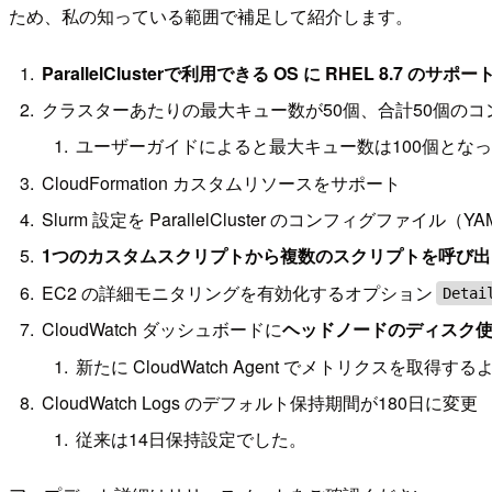
ため、私の知っている範囲で補足して紹介します。
ParallelClusterで利用できる OS に RHEL 8.7 のサポ
クラスターあたりの最大キュー数が50個、合計50個の
ユーザーガイドによると最大キュー数は100個とな
CloudFormation カスタムリソースをサポート
Slurm 設定を ParallelCluster のコンフィグファ
1つのカスタムスクリプトから複数のスクリプトを呼び
EC2 の詳細モニタリングを有効化するオプション
Detai
CloudWatch ダッシュボードに
ヘッドノードのディスク
新たに CloudWatch Agent でメトリクスを取得
CloudWatch Logs のデフォルト保持期間が180日に変更
従来は14日保持設定でした。