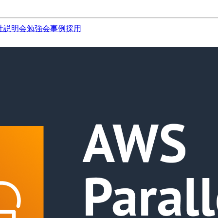
社説明会
勉強会
事例
採用