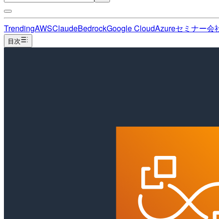
Trending
AWS
Claude
Bedrock
Google Cloud
Azure
セミナー
会
目次