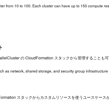
ster from 10 to 100. Each cluster can have up to 150 compute 
ト
llelCluster の CloudFormation スタックから管理する
ch as network, shared storage, and security group infrastructure
の CloudFormation スタックからカスタムリソースを使う