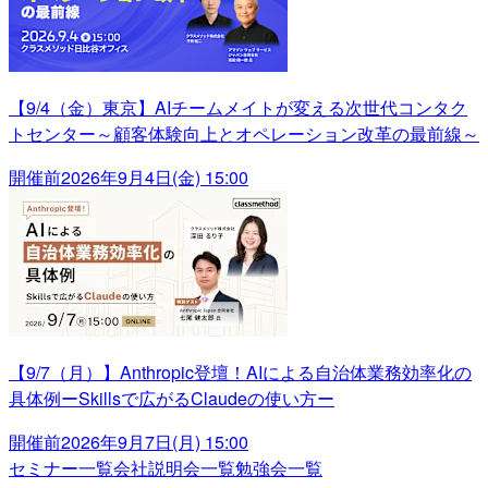
【9/4（金）東京】AIチームメイトが変える次世代コンタク
トセンター～顧客体験向上とオペレーション改革の最前線～
開催前
2026年9月4日(金) 15:00
【9/7（月）】Anthropic登壇！AIによる自治体業務効率化の
具体例ーSkillsで広がるClaudeの使い方ー
開催前
2026年9月7日(月) 15:00
セミナー一覧
会社説明会一覧
勉強会一覧