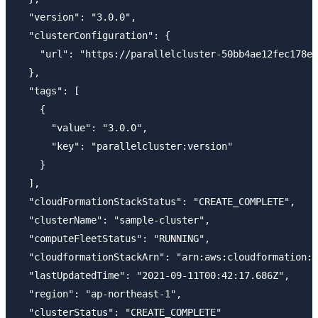
  "version": "3.0.0",

  "clusterConfiguration": {

    "url": "https://parallelcluster-50bb4ae12fec178e-
  },

  "tags": [

    {

      "value": "3.0.0",

      "key": "parallelcluster:version"

    }

  ],

  "cloudFormationStackStatus": "CREATE_COMPLETE",

  "clusterName": "sample-cluster",

  "computeFleetStatus": "RUNNING",

  "cloudformationStackArn": "arn:aws:cloudformation:a
  "lastUpdatedTime": "2021-09-11T00:42:17.686Z",

  "region": "ap-northeast-1",

  "clusterStatus": "CREATE_COMPLETE"
