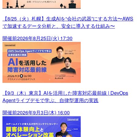
【8/25（火）札幌】生成AIを“会社の武器”にする方法〜AWS
で加速するデータ分析と、安全に導入する仕組み〜
開催前
2026年8月25日(火) 17:30
【9/3（木）東京】AIを活用した障害対応最前線 | DevOps
Agentライブデモで学ぶ、自律型運用の実践
開催前
2026年9月3日(木) 16:00