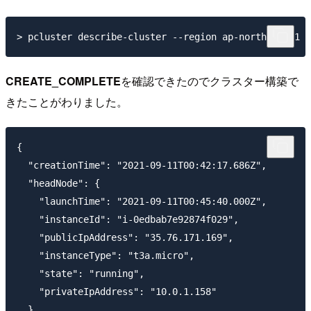
CREATE_COMPLETE
を確認できたのでクラスター構築で
きたことがわりました。
{

  "creationTime": "2021-09-11T00:42:17.686Z",

  "headNode": {

    "launchTime": "2021-09-11T00:45:40.000Z",

    "instanceId": "i-0edbab7e92874f029",

    "publicIpAddress": "35.76.171.169",

    "instanceType": "t3a.micro",

    "state": "running",

    "privateIpAddress": "10.0.1.158"

  },
