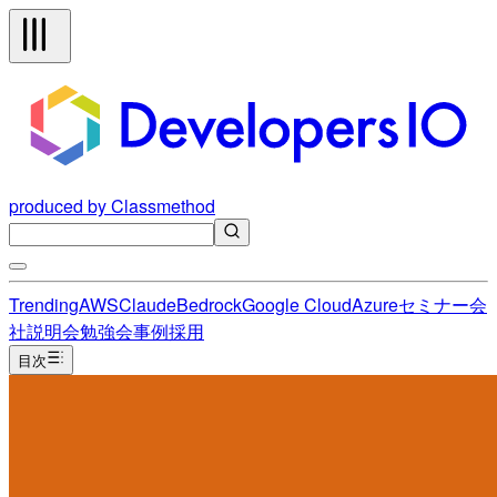
produced by Classmethod
Trending
AWS
Claude
Bedrock
Google Cloud
Azure
セミナー
会
社説明会
勉強会
事例
採用
目次