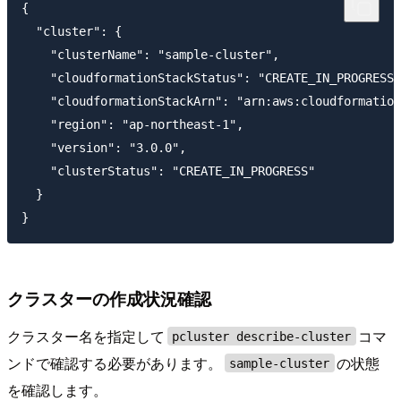
{

  "cluster": {

    "clusterName": "sample-cluster",

    "cloudformationStackStatus": "CREATE_IN_PROGRESS"
    "cloudformationStackArn": "arn:aws:cloudformation
    "region": "ap-northeast-1",

    "version": "3.0.0",

    "clusterStatus": "CREATE_IN_PROGRESS"

  }

クラスターの作成状況確認
クラスター名を指定して
コマ
pcluster describe-cluster
ンドで確認する必要があります。
の状態
sample-cluster
を確認します。