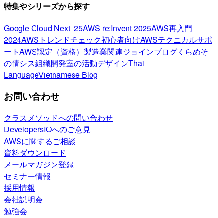
特集やシリーズから探す
Google Cloud Next ’25
AWS re:Invent 2025
AWS再入門
2024
AWSトレンドチェック
初心者向け
AWSテクニカルサポ
ート
AWS認定（資格）
製造業関連
ジョインブログ
くらめそ
の情シス
組織開発室の活動
デザイン
Thai
Language
Vietnamese Blog
お問い合わせ
クラスメソッドへの問い合わせ
DevelopersIOへのご意見
AWSに関するご相談
資料ダウンロード
メールマガジン登録
セミナー情報
採用情報
会社説明会
勉強会