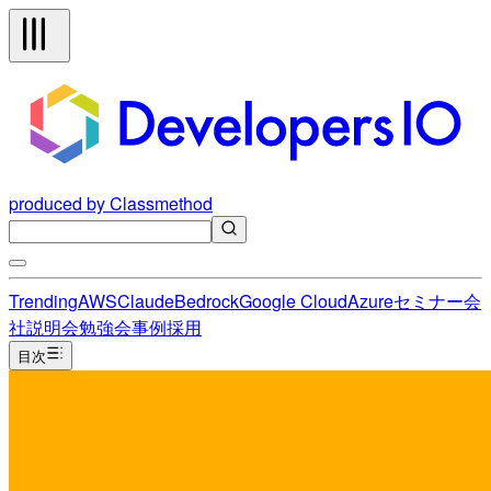
produced by Classmethod
Trending
AWS
Claude
Bedrock
Google Cloud
Azure
セミナー
会
社説明会
勉強会
事例
採用
目次