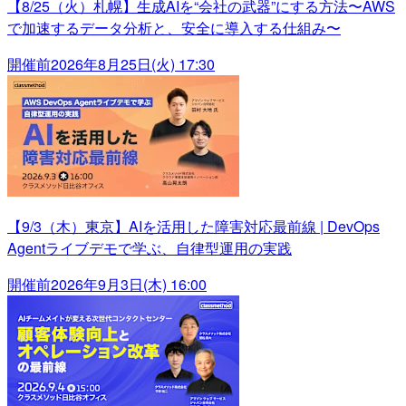
【8/25（火）札幌】生成AIを“会社の武器”にする方法〜AWS
で加速するデータ分析と、安全に導入する仕組み〜
開催前
2026年8月25日(火) 17:30
【9/3（木）東京】AIを活用した障害対応最前線 | DevOps
Agentライブデモで学ぶ、自律型運用の実践
開催前
2026年9月3日(木) 16:00