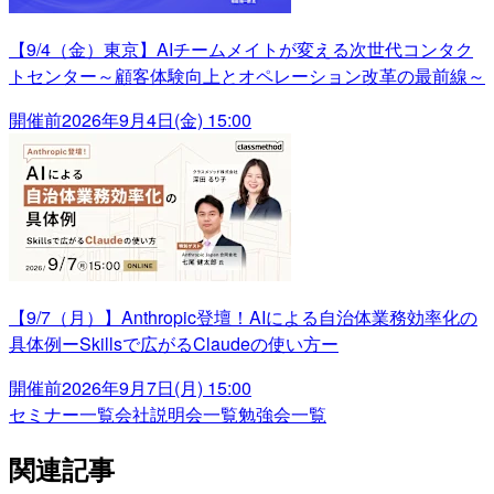
【9/4（金）東京】AIチームメイトが変える次世代コンタク
トセンター～顧客体験向上とオペレーション改革の最前線～
開催前
2026年9月4日(金) 15:00
【9/7（月）】Anthropic登壇！AIによる自治体業務効率化の
具体例ーSkillsで広がるClaudeの使い方ー
開催前
2026年9月7日(月) 15:00
セミナー一覧
会社説明会一覧
勉強会一覧
関連記事