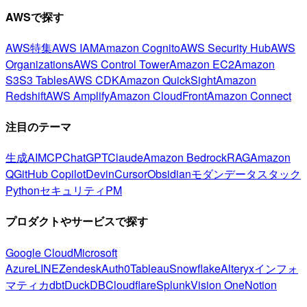
AWSで探す
AWS特集
AWS IAM
Amazon Cognito
AWS Security Hub
AWS
Organizations
AWS Control Tower
Amazon EC2
Amazon
S3
S3 Tables
AWS CDK
Amazon QuickSight
Amazon
Redshift
AWS Amplify
Amazon CloudFront
Amazon Connect
注目のテーマ
生成AI
MCP
ChatGPT
Claude
Amazon Bedrock
RAG
Amazon
Q
GitHub Copilot
Devin
Cursor
Obsidian
モダンデータスタック
Python
セキュリティ
PM
プロダクトやサービスで探す
Google Cloud
Microsoft
Azure
LINE
Zendesk
Auth0
Tableau
Snowflake
Alteryx
インフォ
マティカ
dbt
DuckDB
Cloudflare
Splunk
Vision One
Notion