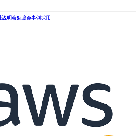
社説明会
勉強会
事例
採用