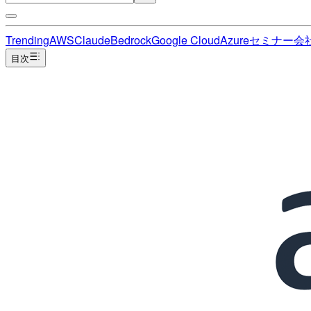
Trending
AWS
Claude
Bedrock
Google Cloud
Azure
セミナー
会
目次