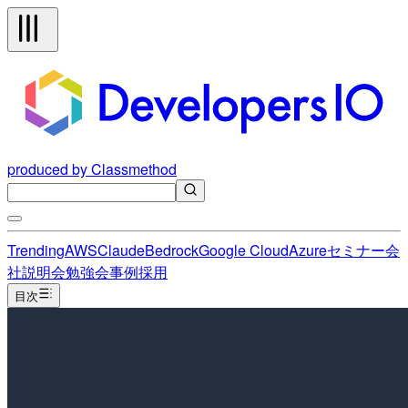
produced by Classmethod
Trending
AWS
Claude
Bedrock
Google Cloud
Azure
セミナー
会
社説明会
勉強会
事例
採用
目次