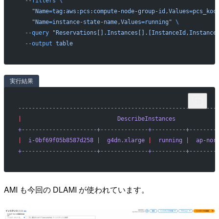
  --filters
 \
    "Name=tag:aws:pcs:compute-node-group-id,Values=pcs_koc
    "Name=instance-state-name,Values=running"
 \
  --query
 "Reservations[].Instances[].[InstanceId,Instance
  --output
 table
実行結果
----------------------------------------------------------
|
                            DescribeInstances
            
+----------------------+--------------+----------+--------
|
  i-0bf69f05b8587d258
 |
  g4dn.xlarge
 |
  running
 |
  ap-nor
+----------------------+--------------+----------+--------
AMI も今回の DLAMI が使われています。