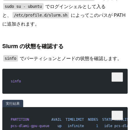
でログインシェルとして入る
sudo su - ubuntu
と、
によってこのパスが PATH
/etc/profile.d/slurm.sh
に追加されます。
Slurm の状態を確認する
でパーティションとノードの状態を確認します。
sinfo
sinfo
実行結果
PARTITION
           AVAIL
  TIMELIMIT
  NODES
  STATE
 NODELIS
pcs-dlami-gpu-queue
    up
   infinite
      1
   idle
 pcs-dla