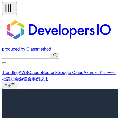
produced by Classmethod
Trending
AWS
Claude
Bedrock
Google Cloud
Azure
セミナー
会
社説明会
勉強会
事例
採用
目次