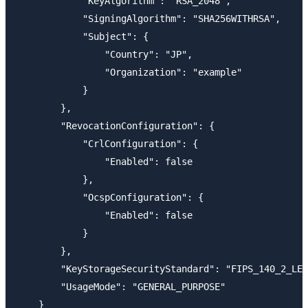
            "KeyAlgorithm": "RSA_2048",

            "SigningAlgorithm": "SHA256WITHRSA",

            "Subject": {

                "Country": "JP",

                "Organization": "example"

            }

        },

        "RevocationConfiguration": {

            "CrlConfiguration": {

                "Enabled": false

            },

            "OcspConfiguration": {

                "Enabled": false

            }

        },

        "KeyStorageSecurityStandard": "FIPS_140_2_LEV
        "UsageMode": "GENERAL_PURPOSE"

    }
