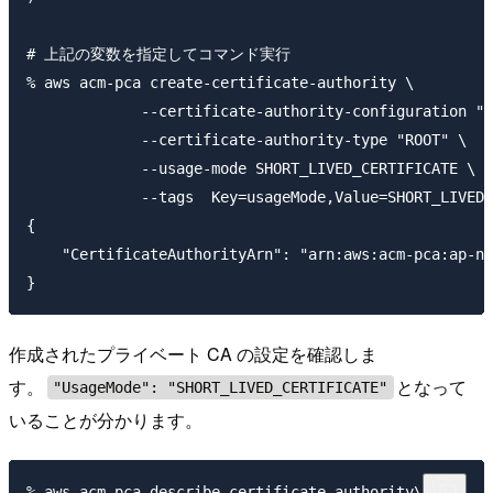
# 上記の変数を指定してコマンド実行

% aws acm-pca create-certificate-authority \

             --certificate-authority-configuration "$
             --certificate-authority-type "ROOT" \

             --usage-mode SHORT_LIVED_CERTIFICATE \

             --tags  Key=usageMode,Value=SHORT_LIVED_
{

    "CertificateAuthorityArn": "arn:aws:acm-pca:ap-no
作成されたプライベート CA の設定を確認しま
す。
となって
"UsageMode": "SHORT_LIVED_CERTIFICATE"
いることが分かります。
% aws acm-pca describe-certificate-authority\
