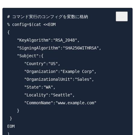
# コマンド実行のコンフィグを変数に格納

% config=$(cat <<EOM

{

    "KeyAlgorithm":"RSA_2048",

    "SigningAlgorithm":"SHA256WITHRSA",

    "Subject":{

       "Country":"US",

       "Organization":"Example Corp",

       "OrganizationalUnit":"Sales",

       "State":"WA",

       "Locality":"Seattle",

       "CommonName":"www.example.com"

    }

 }

EOM

)
