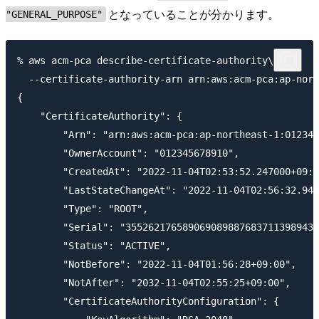
となっていることが分かります。
"GENERAL_PURPOSE"
% aws acm-pca describe-certificate-authority\

  --certificate-authority-arn arn:aws:acm-pca:ap-nort
{

    "CertificateAuthority": {

        "Arn": "arn:aws:acm-pca:ap-northeast-1:012345
        "OwnerAccount": "012345678910",

        "CreatedAt": "2022-11-04T02:53:52.247000+09:0
        "LastStateChangeAt": "2022-11-04T02:56:32.947
        "Type": "ROOT",

        "Serial": "3552621765890690898876837113989432
        "Status": "ACTIVE",

        "NotBefore": "2022-11-04T01:56:28+09:00",

        "NotAfter": "2032-11-04T02:55:25+09:00",

        "CertificateAuthorityConfiguration": {
