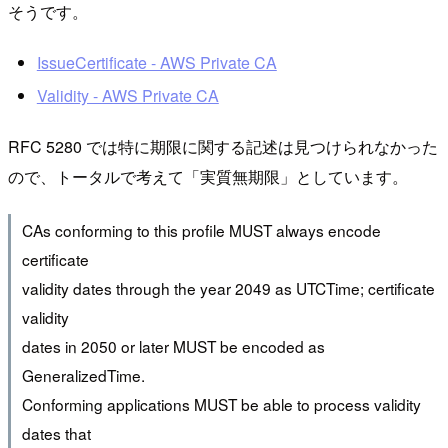
そうです。
IssueCertificate - AWS Private CA
Validity - AWS Private CA
RFC 5280 では特に期限に関する記述は見つけられなかった
ので、トータルで考えて「実質無期限」としています。
CAs conforming to this profile MUST always encode
certificate
validity dates through the year 2049 as UTCTime; certificate
validity
dates in 2050 or later MUST be encoded as
GeneralizedTime.
Conforming applications MUST be able to process validity
dates that