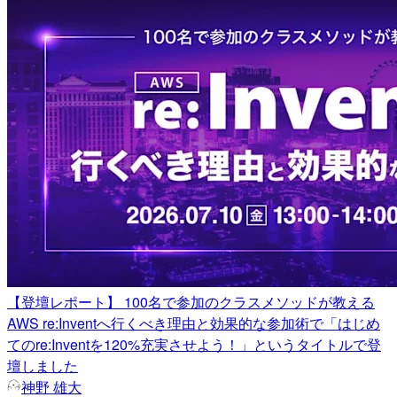
【登壇レポート】 100名で参加のクラスメソッドが教える
AWS re:Inventへ行くべき理由と効果的な参加術で「はじめ
てのre:Inventを120%充実させよう！」というタイトルで登
壇しました
神野 雄大