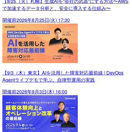
【8/25（火）札幌】生成AIを“会社の武器”にする方法〜AWS
で加速するデータ分析と、安全に導入する仕組み〜
開催前
2026年8月25日(火) 17:30
【9/3（木）東京】AIを活用した障害対応最前線 | DevOps
Agentライブデモで学ぶ、自律型運用の実践
開催前
2026年9月3日(木) 16:00