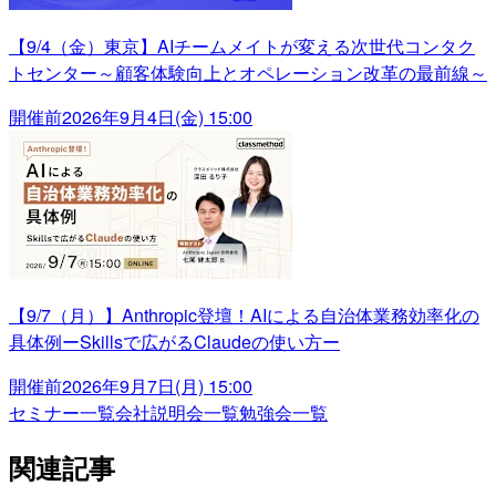
【9/4（金）東京】AIチームメイトが変える次世代コンタク
トセンター～顧客体験向上とオペレーション改革の最前線～
開催前
2026年9月4日(金) 15:00
【9/7（月）】Anthropic登壇！AIによる自治体業務効率化の
具体例ーSkillsで広がるClaudeの使い方ー
開催前
2026年9月7日(月) 15:00
セミナー一覧
会社説明会一覧
勉強会一覧
関連記事