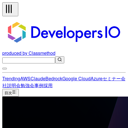
produced by Classmethod
Trending
AWS
Claude
Bedrock
Google Cloud
Azure
セミナー
会
社説明会
勉強会
事例
採用
目次