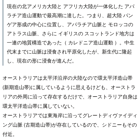
現在の北アメリカ大陸と アフリカ大陸が一体化した アパ
ラチア造山運動で最高潮に達した。つまり、超大陸 パン
ゲア形成の中心に位置し、アパラチア山脈と モロッコの
アトラス山脈、さらに イギリスの スコットランド地方は
一連の地質構造であった（ カレドニア造山運動 ）。中生
代末までに山脈は浸食され平原化したが、新生代に隆起
し、現在の形に浸食が進んだ。
オーストラリアは太平洋沿岸の大陸なので環太平洋造山帯
(新期造山帯)に属しているように思えるけども、オーストラ
リアの外周に沿って存在するだけで、オーストラリア自身は
環太平洋造山帯に属していない。
オーストラリアでは東海岸に沿ってグレートディヴァイディ
ング山脈 (古期造山帯)が存在しているので、シドニーもその
付近。