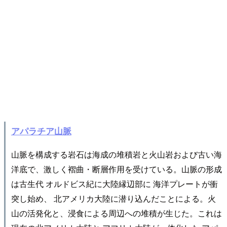
アパラチア山脈
山脈を構成する岩石は海成の堆積岩と火山岩および古い海
洋底で、激しく褶曲・断層作用を受けている。山脈の形成
は古生代 オルドビス紀に大陸縁辺部に 海洋プレートが衝
突し始め、 北アメリカ大陸に潜り込んだことによる。火
山の活発化と、浸食による周辺への堆積が生じた。これは