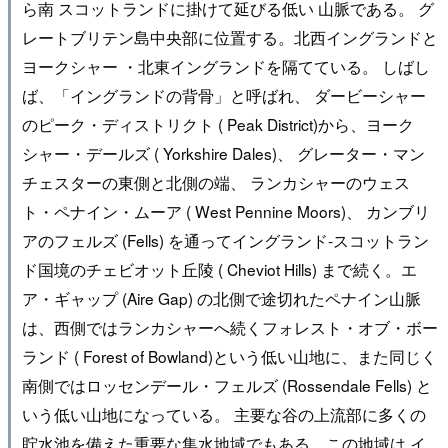
ら南 スコットランドに掛けて延びる低い 山脈である。 グ
レートブリテン島中央部に位置する。北西イングランドと
ヨークシャー ・北東イングランドを隔てている。 しばし
ば、「イングランドの背骨」と呼ばれ、 ダービーシャー
のピーク・ディストリクト ( Peak District)から、ヨーク
シャー・デールズ ( Yorkshire Dales)、 グレーター・マン
チェスターの東側と北側の端、 ランカシャーのウェス
ト・ペナイン・ムーア ( West Pennine Moors)、 カンブリ
アのフェルズ (Fells) を通ってイングランド-スコットラン
ド国境のチェビオット丘陵 ( Cheviot Hills) まで続く。エ
ア・ギャップ (Aire Gap) の北側で途切れたペナイン山脈
は、西側ではランカシャーへ続くフォレスト・オブ・ボー
ランド ( Forest of Bowland)という低い山地に、また同じく
南側ではロッセンデール・フェルズ (Rossendale Fells) と
いう低い山地になっている。 主要な谷の上流部に多くの
貯水池を備えた重要な集水地域でもある。この地域は イ