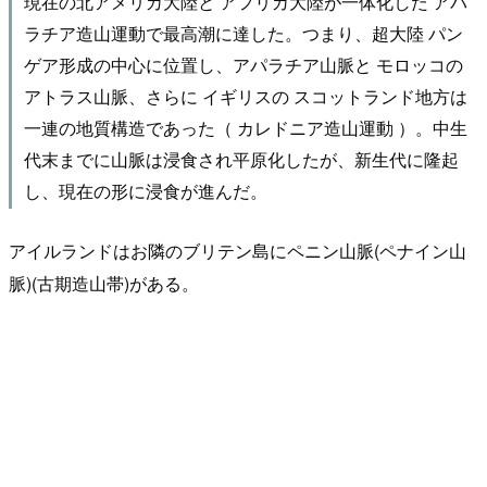
現在の北アメリカ大陸と アフリカ大陸が一体化した アパ
ラチア造山運動で最高潮に達した。つまり、超大陸 パン
ゲア形成の中心に位置し、アパラチア山脈と モロッコの
アトラス山脈、さらに イギリスの スコットランド地方は
一連の地質構造であった（ カレドニア造山運動 ）。中生
代末までに山脈は浸食され平原化したが、新生代に隆起
し、現在の形に浸食が進んだ。
アイルランドはお隣のブリテン島にペニン山脈(ペナイン山
脈)(古期造山帯)がある。