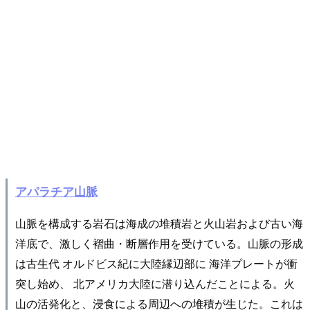
アパラチア山脈
山脈を構成する岩石は海成の堆積岩と火山岩および古い海
洋底で、激しく褶曲・断層作用を受けている。山脈の形成
は古生代 オルドビス紀に大陸縁辺部に 海洋プレートが衝
突し始め、 北アメリカ大陸に潜り込んだことによる。火
山の活発化と、浸食による周辺への堆積が生じた。これは