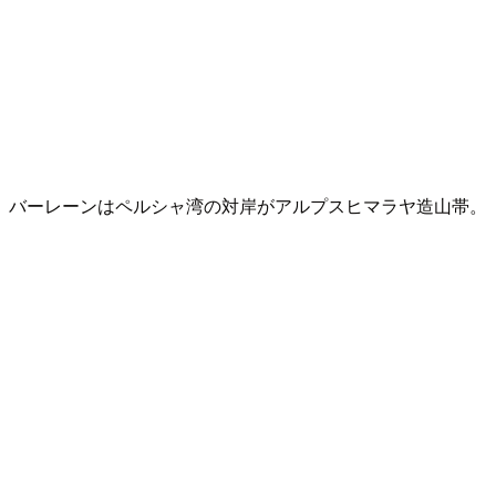
バーレーンはペルシャ湾の対岸がアルプスヒマラヤ造山帯。