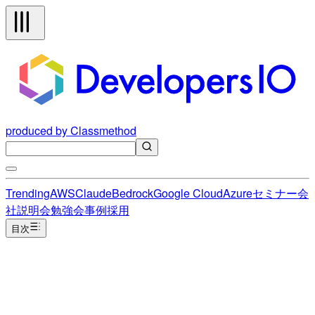
produced by Classmethod
Trending
AWS
Claude
Bedrock
Google Cloud
Azure
セミナー
会
社説明会
勉強会
事例
採用
目次