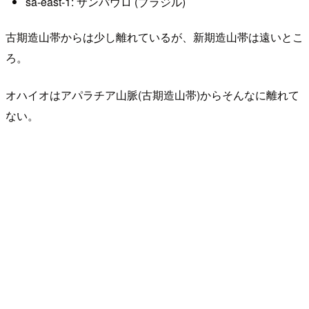
sa-east-1: サンパウロ (ブラジル)
古期造山帯からは少し離れているが、新期造山帯は遠いとこ
ろ。
オハイオはアパラチア山脈(古期造山帯)からそんなに離れて
ない。