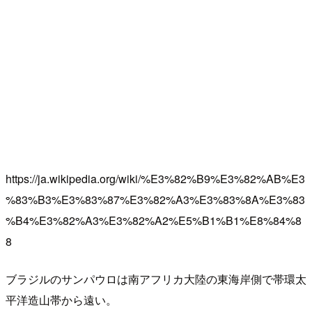
https://ja.wikipedia.org/wiki/%E3%82%B9%E3%82%AB%E3
%83%B3%E3%83%87%E3%82%A3%E3%83%8A%E3%83
%B4%E3%82%A3%E3%82%A2%E5%B1%B1%E8%84%8
8
ブラジルのサンパウロは南アフリカ大陸の東海岸側で帯環太
平洋造山帯から遠い。