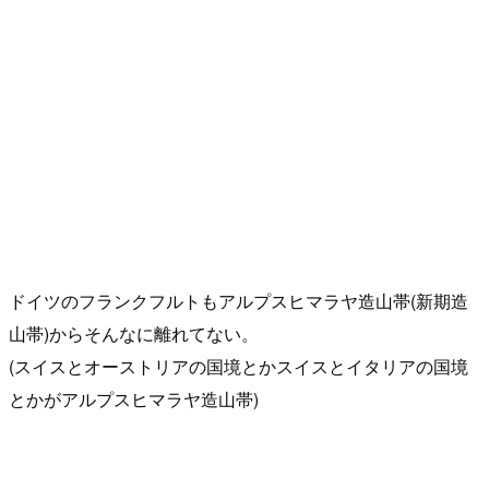
ドイツのフランクフルトもアルプスヒマラヤ造山帯(新期造
山帯)からそんなに離れてない。
(スイスとオーストリアの国境とかスイスとイタリアの国境
とかがアルプスヒマラヤ造山帯)