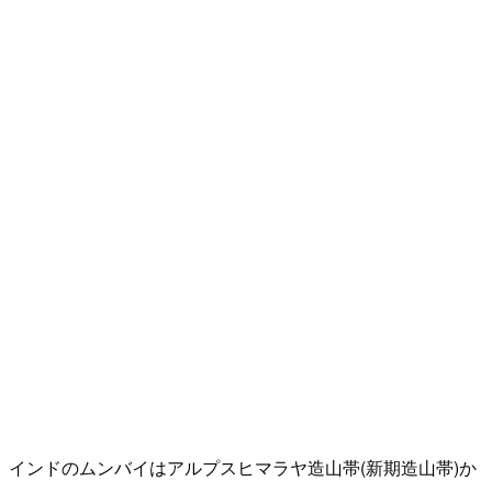
インドのムンバイはアルプスヒマラヤ造山帯(新期造山帯)か