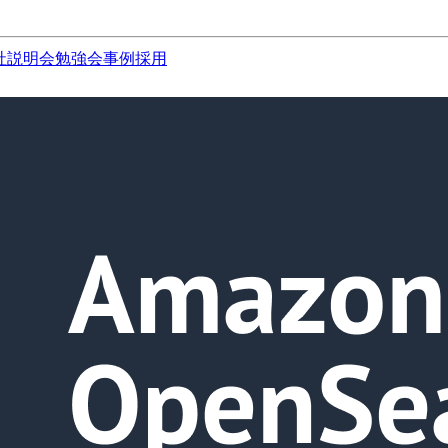
社説明会
勉強会
事例
採用