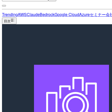
Trending
AWS
Claude
Bedrock
Google Cloud
Azure
セミナー
会
目次