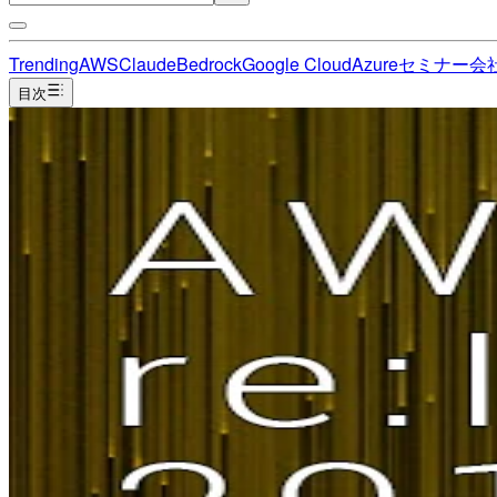
Trending
AWS
Claude
Bedrock
Google Cloud
Azure
セミナー
会
目次