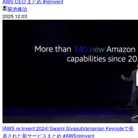
AWS CEO まとめ #reinvent
菊池修治
2025.12.03
[AWS re:Invent 2024] Swami Sivasubramanian Keynoteで発
表された新サービスまとめ #AWSreInvent