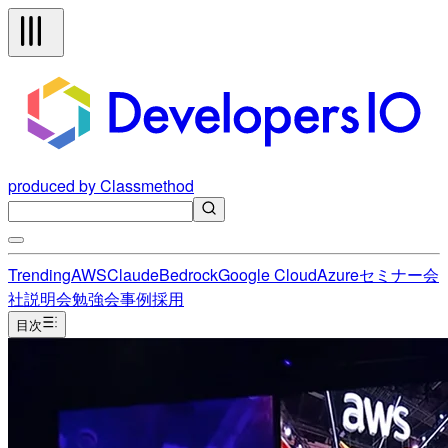
produced by Classmethod
Trending
AWS
Claude
Bedrock
Google Cloud
Azure
セミナー
会
社説明会
勉強会
事例
採用
目次