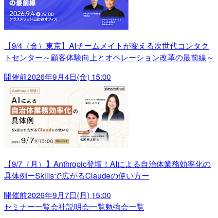
【9/4（金）東京】AIチームメイトが変える次世代コンタク
トセンター～顧客体験向上とオペレーション改革の最前線～
開催前
2026年9月4日(金) 15:00
【9/7（月）】Anthropic登壇！AIによる自治体業務効率化の
具体例ーSkillsで広がるClaudeの使い方ー
開催前
2026年9月7日(月) 15:00
セミナー一覧
会社説明会一覧
勉強会一覧