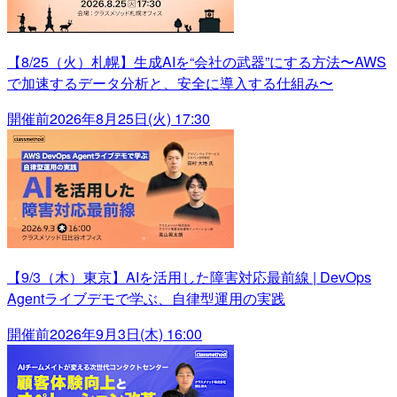
【8/25（火）札幌】生成AIを“会社の武器”にする方法〜AWS
で加速するデータ分析と、安全に導入する仕組み〜
開催前
2026年8月25日(火) 17:30
【9/3（木）東京】AIを活用した障害対応最前線 | DevOps
Agentライブデモで学ぶ、自律型運用の実践
開催前
2026年9月3日(木) 16:00