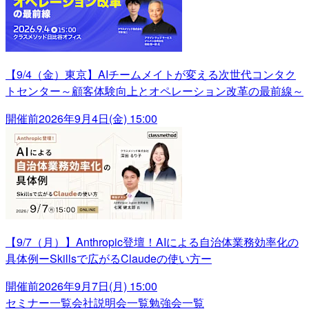
【9/4（金）東京】AIチームメイトが変える次世代コンタク
トセンター～顧客体験向上とオペレーション改革の最前線～
開催前
2026年9月4日(金) 15:00
【9/7（月）】Anthropic登壇！AIによる自治体業務効率化の
具体例ーSkillsで広がるClaudeの使い方ー
開催前
2026年9月7日(月) 15:00
セミナー一覧
会社説明会一覧
勉強会一覧