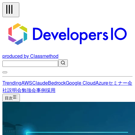
produced by Classmethod
Trending
AWS
Claude
Bedrock
Google Cloud
Azure
セミナー
会
社説明会
勉強会
事例
採用
目次