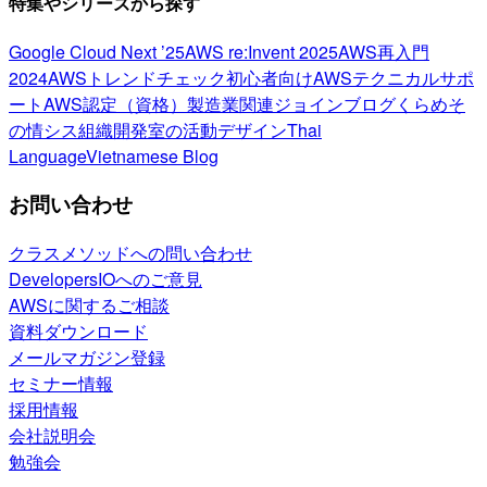
特集やシリーズから探す
Google Cloud Next ’25
AWS re:Invent 2025
AWS再入門
2024
AWSトレンドチェック
初心者向け
AWSテクニカルサポ
ート
AWS認定（資格）
製造業関連
ジョインブログ
くらめそ
の情シス
組織開発室の活動
デザイン
Thai
Language
Vietnamese Blog
お問い合わせ
クラスメソッドへの問い合わせ
DevelopersIOへのご意見
AWSに関するご相談
資料ダウンロード
メールマガジン登録
セミナー情報
採用情報
会社説明会
勉強会