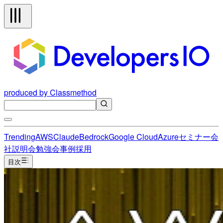
produced by Classmethod
Trending
AWS
Claude
Bedrock
Google Cloud
Azure
セミナー
会
社説明会
勉強会
事例
採用
目次