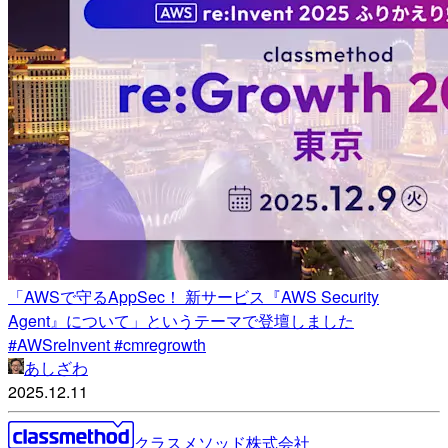
「AWSで守るAppSec！ 新サービス『AWS Security
Agent』について」というテーマで登壇しました
#AWSreInvent #cmregrowth
あしざわ
2025.12.11
クラスメソッド株式会社