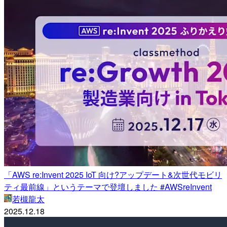
「AWS re:Invent 2025 IoT 向け?アップデート&次世代モビリ
ティ最前線」というテーマで登壇しました #AWSreInvent
若槻龍太
2025.12.18