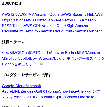
AWSで探す
AWS特集
AWS IAM
Amazon Cognito
AWS Security Hub
AWS
Organizations
AWS Control Tower
Amazon EC2
Amazon
S3
S3 Tables
AWS CDK
Amazon QuickSight
Amazon
Redshift
AWS Amplify
Amazon CloudFront
Amazon Connect
注目のテーマ
生成AI
MCP
ChatGPT
Claude
Amazon Bedrock
RAG
Amazon
Q
GitHub Copilot
Devin
Cursor
Obsidian
モダンデータスタック
Python
セキュリティ
PM
プロダクトやサービスで探す
Google Cloud
Microsoft
Azure
LINE
Zendesk
Auth0
Tableau
Snowflake
Alteryx
インフォ
マティカ
dbt
DuckDB
Cloudflare
Splunk
Vision One
Notion