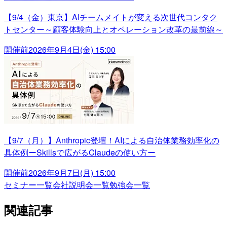
【9/4（金）東京】AIチームメイトが変える次世代コンタク
トセンター～顧客体験向上とオペレーション改革の最前線～
開催前
2026年9月4日(金) 15:00
【9/7（月）】Anthropic登壇！AIによる自治体業務効率化の
具体例ーSkillsで広がるClaudeの使い方ー
開催前
2026年9月7日(月) 15:00
セミナー一覧
会社説明会一覧
勉強会一覧
関連記事