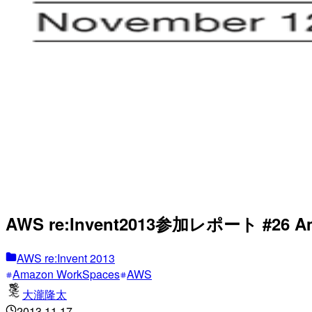
AWS re:Invent2013参加レポート #26 Amaz
AWS re:Invent 2013
Amazon WorkSpaces
AWS
大瀧隆太
2013.11.17