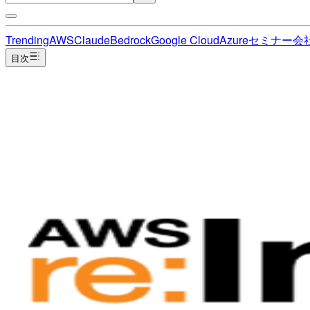
Trending
AWS
Claude
Bedrock
Google Cloud
Azure
セミナー
会
目次