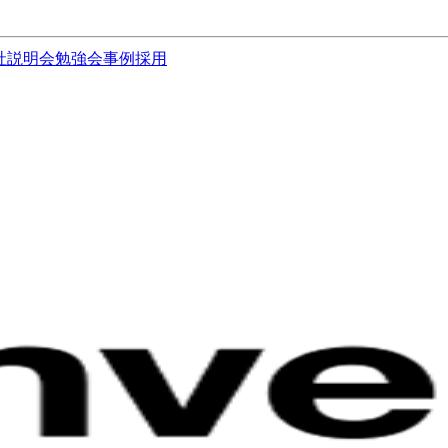
社説明会
勉強会
事例
採用