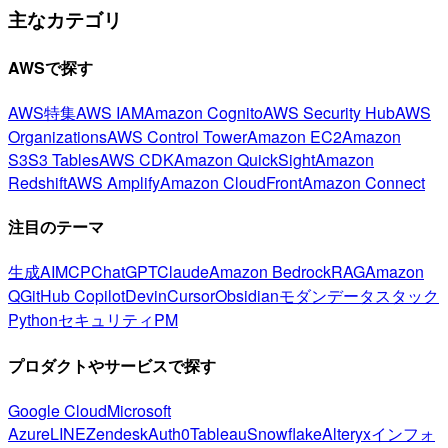
主なカテゴリ
AWSで探す
AWS特集
AWS IAM
Amazon Cognito
AWS Security Hub
AWS
Organizations
AWS Control Tower
Amazon EC2
Amazon
S3
S3 Tables
AWS CDK
Amazon QuickSight
Amazon
Redshift
AWS Amplify
Amazon CloudFront
Amazon Connect
注目のテーマ
生成AI
MCP
ChatGPT
Claude
Amazon Bedrock
RAG
Amazon
Q
GitHub Copilot
Devin
Cursor
Obsidian
モダンデータスタック
Python
セキュリティ
PM
プロダクトやサービスで探す
Google Cloud
Microsoft
Azure
LINE
Zendesk
Auth0
Tableau
Snowflake
Alteryx
インフォ