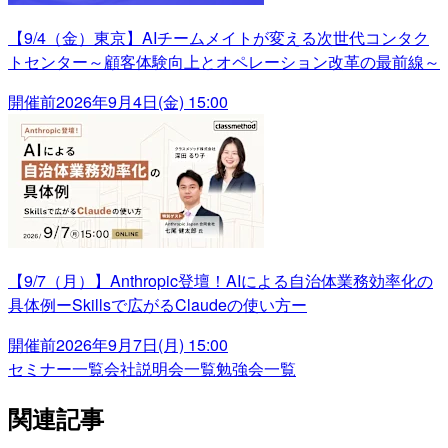
【9/4（金）東京】AIチームメイトが変える次世代コンタク
トセンター～顧客体験向上とオペレーション改革の最前線～
開催前
2026年9月4日(金) 15:00
【9/7（月）】Anthropic登壇！AIによる自治体業務効率化の
具体例ーSkillsで広がるClaudeの使い方ー
開催前
2026年9月7日(月) 15:00
セミナー一覧
会社説明会一覧
勉強会一覧
関連記事