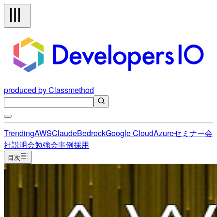
produced by Classmethod
Trending
AWS
Claude
Bedrock
Google Cloud
Azure
セミナー
会
社説明会
勉強会
事例
採用
目次