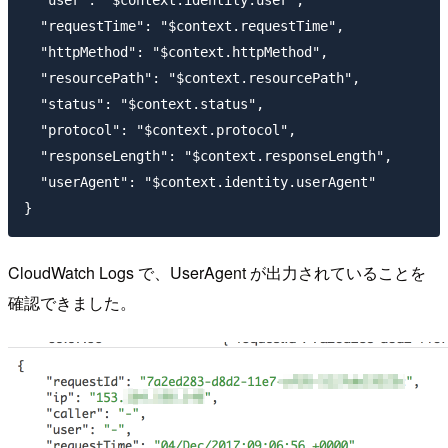
  "user": "$context.identity.user",

  "requestTime": "$context.requestTime",

  "httpMethod": "$context.httpMethod",

  "resourcePath": "$context.resourcePath",

  "status": "$context.status",

  "protocol": "$context.protocol",

  "responseLength": "$context.responseLength",

  "userAgent": "$context.identity.userAgent"

CloudWatch Logs で、UserAgent が出力されていることを
確認できました。