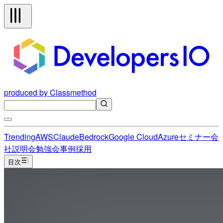
produced by Classmethod
Trending
AWS
Claude
Bedrock
Google Cloud
Azure
セミナー
会
社説明会
勉強会
事例
採用
目次