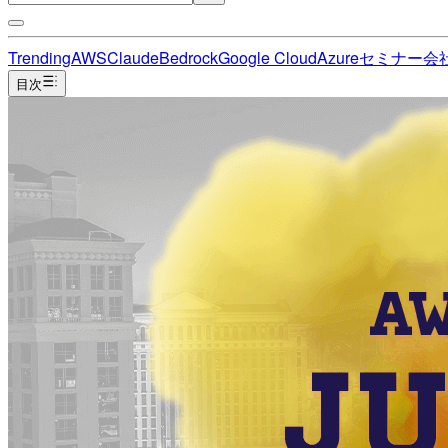
Trending
AWS
Claude
Bedrock
Google Cloud
Azure
セミナー
会
目次