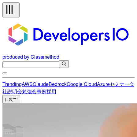
produced by Classmethod
Trending
AWS
Claude
Bedrock
Google Cloud
Azure
セミナー
会
社説明会
勉強会
事例
採用
目次