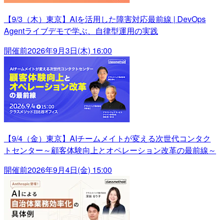
【9/3（木）東京】AIを活用した障害対応最前線 | DevOps
Agentライブデモで学ぶ、自律型運用の実践
開催前
2026年9月3日(木) 16:00
【9/4（金）東京】AIチームメイトが変える次世代コンタク
トセンター～顧客体験向上とオペレーション改革の最前線～
開催前
2026年9月4日(金) 15:00