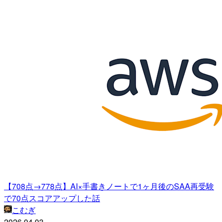
【708点→778点】AI×手書きノートで1ヶ月後のSAA再受験
で70点スコアアップした話
こむぎ
2026.04.03