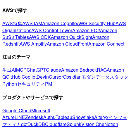
AWSで探す
AWS特集
AWS IAM
Amazon Cognito
AWS Security Hub
AWS
Organizations
AWS Control Tower
Amazon EC2
Amazon
S3
S3 Tables
AWS CDK
Amazon QuickSight
Amazon
Redshift
AWS Amplify
Amazon CloudFront
Amazon Connect
注目のテーマ
生成AI
MCP
ChatGPT
Claude
Amazon Bedrock
RAG
Amazon
Q
GitHub Copilot
Devin
Cursor
Obsidian
モダンデータスタック
Python
セキュリティ
PM
プロダクトやサービスで探す
Google Cloud
Microsoft
Azure
LINE
Zendesk
Auth0
Tableau
Snowflake
Alteryx
インフォ
マティカ
dbt
DuckDB
Cloudflare
Splunk
Vision One
Notion