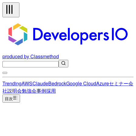
produced by Classmethod
Trending
AWS
Claude
Bedrock
Google Cloud
Azure
セミナー
会
社説明会
勉強会
事例
採用
目次