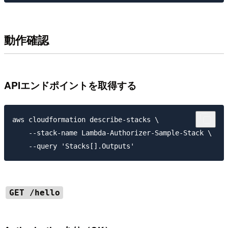
動作確認
APIエンドポイントを取得する
aws cloudformation describe-stacks \

    --stack-name Lambda-Authorizer-Sample-Stack \

GET /hello