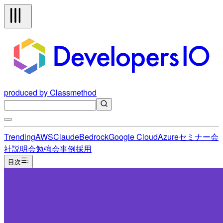
produced by Classmethod
Trending
AWS
Claude
Bedrock
Google Cloud
Azure
セミナー
会
社説明会
勉強会
事例
採用
目次