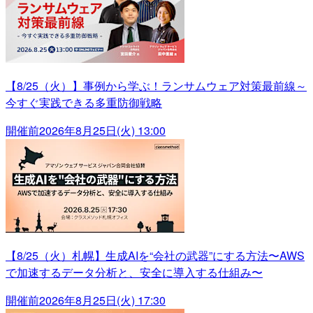
【8/25（火）】事例から学ぶ！ランサムウェア対策最前線～
今すぐ実践できる多重防御戦略
開催前
2026年8月25日(火) 13:00
【8/25（火）札幌】生成AIを“会社の武器”にする方法〜AWS
で加速するデータ分析と、安全に導入する仕組み〜
開催前
2026年8月25日(火) 17:30