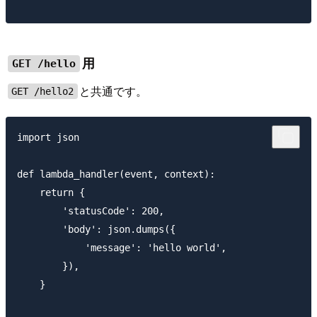
用
GET /hello
と共通です。
GET /hello2
import json

def lambda_handler(event, context):

    return {

        'statusCode': 200,

        'body': json.dumps({

            'message': 'hello world',

        }),

    }
