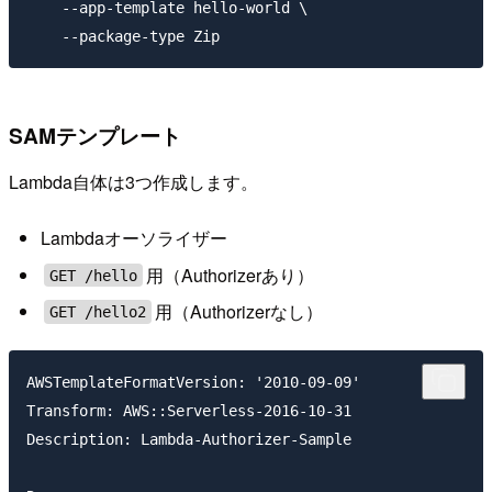
    --app-template hello-world \

SAMテンプレート
Lambda自体は3つ作成します。
Lambdaオーソライザー
用（Authorizerあり）
GET /hello
用（Authorizerなし）
GET /hello2
AWSTemplateFormatVersion: '2010-09-09'

Transform: AWS::Serverless-2016-10-31

Description: Lambda-Authorizer-Sample
