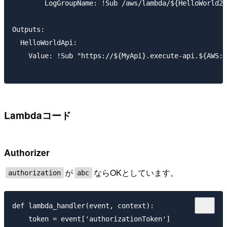
        LogGroupName: !Sub /aws/lambda/${HelloWorld2F
Outputs:

  HelloWorldApi:

    Value: !Sub "https://${MyApi}.execute-api.${AWS::
Lambdaコード
Authorizer
が
ならOKとしています。
authorization
abc
def lambda_handler(event, context):

    token = event['authorizationToken']
