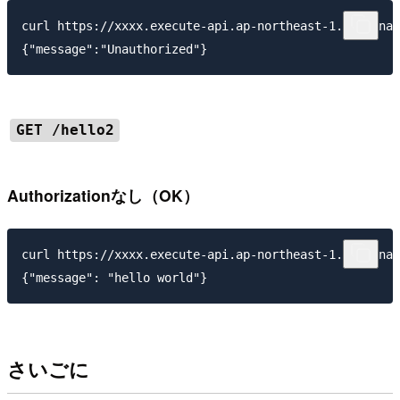
curl https://xxxx.execute-api.ap-northeast-1.amazonaw
GET /hello2
Authorizationなし（OK）
curl https://xxxx.execute-api.ap-northeast-1.amazonaw
さいごに