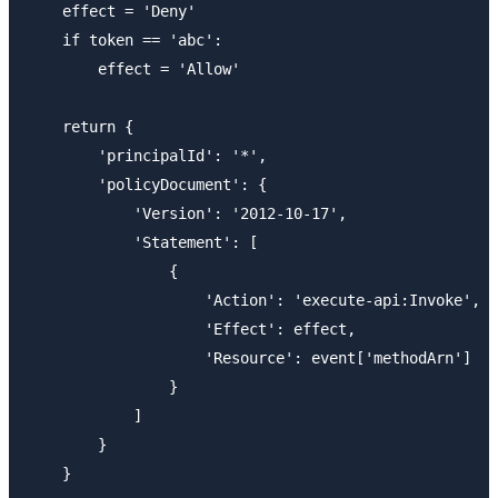
    effect = 'Deny'

    if token == 'abc':

        effect = 'Allow'

    return {

        'principalId': '*',

        'policyDocument': {

            'Version': '2012-10-17',

            'Statement': [

                {

                    'Action': 'execute-api:Invoke',

                    'Effect': effect,

                    'Resource': event['methodArn']

                }

            ]

        }

    }
