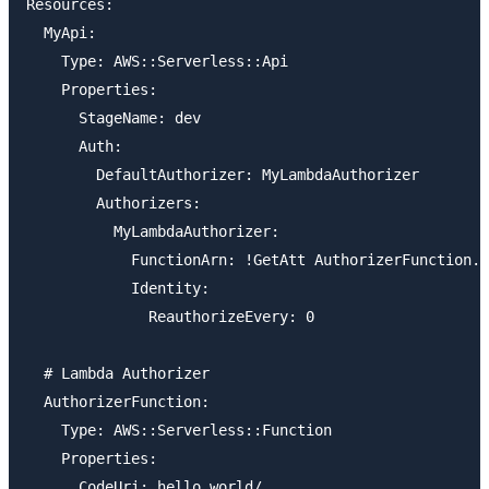
Resources:

  MyApi:

    Type: AWS::Serverless::Api

    Properties:

      StageName: dev

      Auth:

        DefaultAuthorizer: MyLambdaAuthorizer

        Authorizers:

          MyLambdaAuthorizer:

            FunctionArn: !GetAtt AuthorizerFunction.A
            Identity:

              ReauthorizeEvery: 0

  # Lambda Authorizer

  AuthorizerFunction:

    Type: AWS::Serverless::Function

    Properties:

      CodeUri: hello_world/
