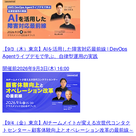
【9/3（木）東京】AIを活用した障害対応最前線 | DevOps
Agentライブデモで学ぶ、自律型運用の実践
開催前
2026年9月3日(木) 16:00
【9/4（金）東京】AIチームメイトが変える次世代コンタク
トセンター～顧客体験向上とオペレーション改革の最前線～