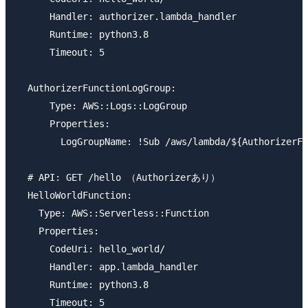
      Handler: authorizer.lambda_handler

      Runtime: python3.8

      Timeout: 5

  AuthorizerFunctionLogGroup:

      Type: AWS::Logs::LogGroup

      Properties:

        LogGroupName: !Sub /aws/lambda/${AuthorizerFu
  # API: GET /hello （Authorizerあり）

  HelloWorldFunction:

    Type: AWS::Serverless::Function

    Properties:

      CodeUri: hello_world/

      Handler: app.lambda_handler

      Runtime: python3.8

      Timeout: 5
