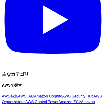
主なカテゴリ
AWSで探す
AWS特集
AWS IAM
Amazon Cognito
AWS Security Hub
AWS
Organizations
AWS Control Tower
Amazon EC2
Amazon