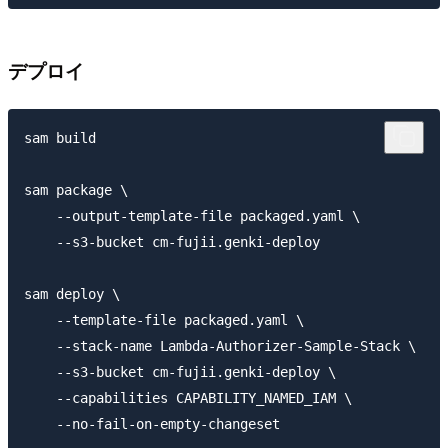
デプロイ
sam build

sam package \

    --output-template-file packaged.yaml \

    --s3-bucket cm-fujii.genki-deploy

sam deploy \

    --template-file packaged.yaml \

    --stack-name Lambda-Authorizer-Sample-Stack \

    --s3-bucket cm-fujii.genki-deploy \

    --capabilities CAPABILITY_NAMED_IAM \
