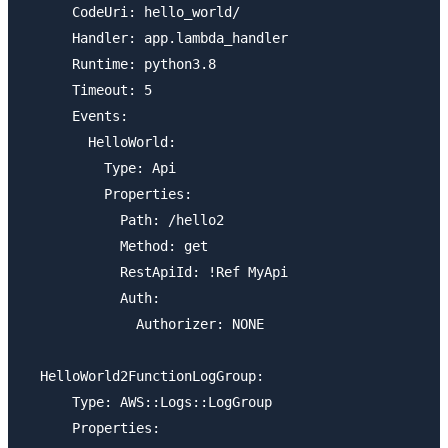
      CodeUri: hello_world/

      Handler: app.lambda_handler

      Runtime: python3.8

      Timeout: 5

      Events:

        HelloWorld:

          Type: Api

          Properties:

            Path: /hello2

            Method: get

            RestApiId: !Ref MyApi

            Auth:

              Authorizer: NONE

  HelloWorld2FunctionLogGroup:

      Type: AWS::Logs::LogGroup

      Properties:
