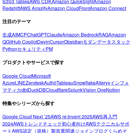
S3
S3 Tables
AWS CDK
Amazon QuickSight
Amazon
Redshift
AWS Amplify
Amazon CloudFront
Amazon Connect
注目のテーマ
生成AI
MCP
ChatGPT
Claude
Amazon Bedrock
RAG
Amazon
Q
GitHub Copilot
Devin
Cursor
Obsidian
モダンデータスタック
Python
セキュリティ
PM
プロダクトやサービスで探す
Google Cloud
Microsoft
Azure
LINE
Zendesk
Auth0
Tableau
Snowflake
Alteryx
インフォ
マティカ
dbt
DuckDB
Cloudflare
Splunk
Vision One
Notion
特集やシリーズから探す
Google Cloud Next ’25
AWS re:Invent 2025
AWS再入門
2024
AWSトレンドチェック
初心者向け
AWSテクニカルサポ
ート
AWS認定（資格）
製造業関連
ジョインブログ
くらめそ