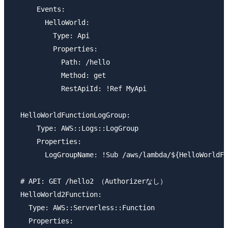
      Events:

        HelloWorld:

          Type: Api

          Properties:

            Path: /hello

            Method: get

            RestApiId: !Ref MyApi

  HelloWorldFunctionLogGroup:

      Type: AWS::Logs::LogGroup

      Properties:

        LogGroupName: !Sub /aws/lambda/${HelloWorldFu
  # API: GET /hello2 （Authorizerなし）

  HelloWorld2Function:

    Type: AWS::Serverless::Function

    Properties:
