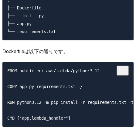
├── Dockerfile

├── __init__.py

├── app.py

Dockerfileは以下の通りです。
FROM public.ecr.aws/lambda/python:3.12

COPY app.py requirements.txt ./

RUN python3.12 -m pip install -r requirements.txt -t 