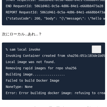
END RequestId: 5861d461-0c5a-4d86-84e1-e668bb473a28

REPORT RequestId: 5861d461-0c5a-4d86-84e1-e668bb473a28	Duration: 2.18 ms	Billed Duration: 143 ms	Memory Size: 128 MB	Max Memory Used: 32 MB	Init Duration: 140.76
次にローカル...あれ...？
% sam local invoke

Invoking Container created from sha256:051c183de1b050
Local image was not found.

Removing rapid images for repo sha256

Building image.................

Failed to build Docker Image

NoneType: None
