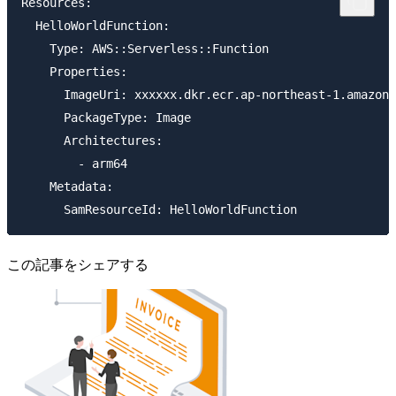
Resources:

  HelloWorldFunction:

    Type: AWS::Serverless::Function

    Properties:

      ImageUri: xxxxxx.dkr.ecr.ap-northeast-1.amazona
      PackageType: Image

      Architectures:

        - arm64

    Metadata:

この記事をシェアする