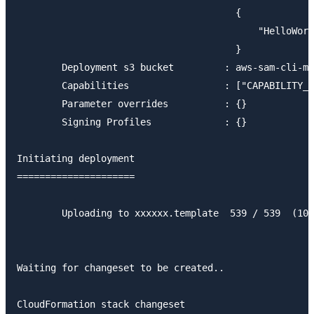
                                       {

                                           "HelloWorl
                                       }

	Deployment s3 bucket         : aws-sam-cli-managed-xxxxxx

	Capabilities                 : ["CAPABILITY_IAM"]

	Parameter overrides          : {}

	Signing Profiles             : {}

Initiating deployment

=====================

	Uploading to xxxxxx.template  539 / 539  (100.00%)

Waiting for changeset to be created..

CloudFormation stack changeset
