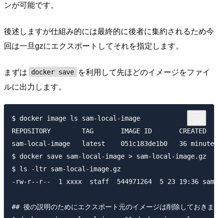
ンが可能です。
後述しますが仕組み的には最終的に後者に集約されるため今
回は一旦gzにエクスポートしてそれを指定します。
まずは
を利用して先ほどのイメージをファイ
docker save
ルに出力します。
$ docker image ls sam-local-image

REPOSITORY        TAG       IMAGE ID       CREATED   
sam-local-image   latest    051c183de1b0   36 minutes
$ docker save sam-local-image > sam-local-image.gz

$ ls -ltr sam-local-image.gz

-rw-r--r--  1 xxxx  staff  544971264  5 23 19:36 sam-
## 後の説明のためにエクスポート元のイメージは削除しておきます