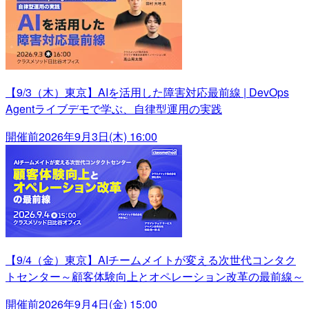
【9/3（木）東京】AIを活用した障害対応最前線 | DevOps
Agentライブデモで学ぶ、自律型運用の実践
開催前
2026年9月3日(木) 16:00
【9/4（金）東京】AIチームメイトが変える次世代コンタク
トセンター～顧客体験向上とオペレーション改革の最前線～
開催前
2026年9月4日(金) 15:00