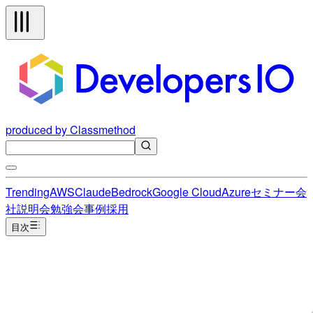
produced by Classmethod
Trending
AWS
Claude
Bedrock
Google Cloud
Azure
セミナー
会
社説明会
勉強会
事例
採用
目次