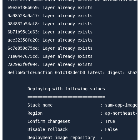
e9e3ef36b059: Layer already exists

9a98523a9a17: Layer already exists

084832a54af8: Layer already exists

6b71b95c1d63: Layer already exists

ace32358fa20: Layer already exists

6c7e850d75ee: Layer already exists

71e0447675cd: Layer already exists

2a29e3f0f094: Layer already exists

HelloWorldFunction-051c183de1b0-latest: digest: sha25
	Deploying with following values

	===============================

	Stack name                   : sam-app-image

	Region                       : ap-northeast-1

	Confirm changeset            : True

	Disable rollback             : False

	Deployment image repository  :
