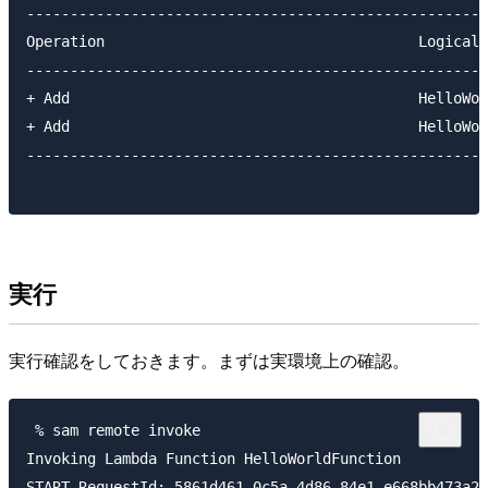
-----------------------------------------------------
Operation                                    LogicalR
-----------------------------------------------------
+ Add                                        HelloWor
+ Add                                        HelloWor
-----------------------------------------------------
実行
実行確認をしておきます。まずは実環境上の確認。
 % sam remote invoke

Invoking Lambda Function HelloWorldFunction

START RequestId: 5861d461-0c5a-4d86-84e1-e668bb473a28