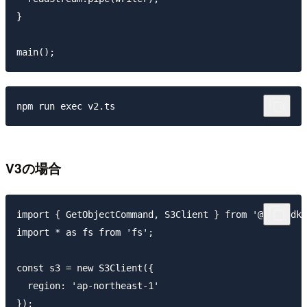
}

V3の場合
import { GetObjectCommand, S3Client } from '@aws-sdk/
import * as fs from 'fs';

const s3 = new S3Client({

  region: 'ap-northeast-1'

});
