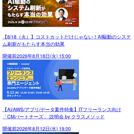
【8/18（火）】コストカットだけじゃない！AI駆動のシステ
ム刷新がもたらす本当の効果
開催前
2026年8月18日(火) 15:00
【AI/AWS/アプリ/データ案件特集】ITフリーランス向け
「CMパートナーズ」 説明会 by クラスメソッド
開催前
2026年8月12日(水) 19:00