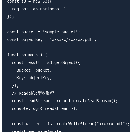
const s3 = new S3({

  region: 'ap-northeast-1'

});

const bucket = 'sample-bucket';

const objectKey = 'xxxxxx/xxxxxx.pdf';

function main() {

  const result = s3.getObject({

    Bucket: bucket,

    Key: objectKey,

  });

  // Readable型を取得

  const readStream = result.createReadStream();

  console.log({ readStream });

  const writer = fs.createWriteStream("xxxxxx.pdf");

  readStream.pipe(writer);
