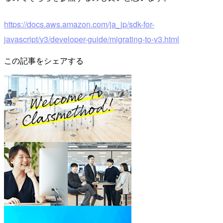
https://docs.aws.amazon.com/ja_jp/sdk-for-
javascript/v3/developer-guide/migrating-to-v3.html
この記事をシェアする