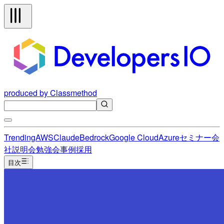
produced by Classmethod
Trending
AWS
Claude
Bedrock
Google Cloud
Azure
セミナー
会
社説明会
勉強会
事例
採用
目次