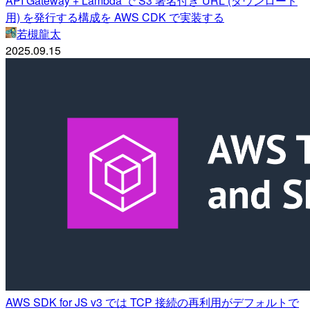
API Gateway + Lambda で S3 署名付き URL (ダウンロード
用) を発行する構成を AWS CDK で実装する
若槻龍太
2025.09.15
AWS SDK for JS v3 では TCP 接続の再利用がデフォルトで