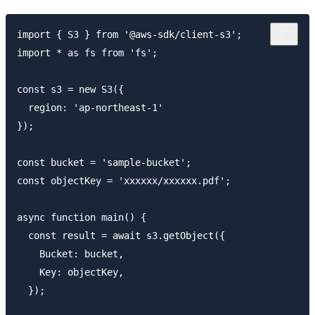
import { S3 } from '@aws-sdk/client-s3';

import * as fs from 'fs';

const s3 = new S3({

  region: 'ap-northeast-1'

});

const bucket = 'sample-bucket';

const objectKey = 'xxxxxx/xxxxxx.pdf';

async function main() {

  const result = await s3.getObject({

    Bucket: bucket,

    Key: objectKey,

  });
