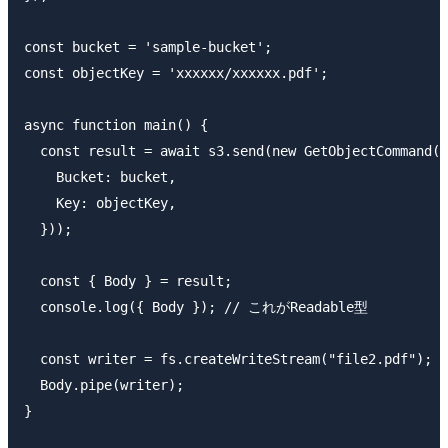
const bucket = 'sample-bucket';

const objectKey = 'xxxxxx/xxxxxx.pdf';

async function main() {

  const result = await s3.send(new GetObjectCommand({

    Bucket: bucket,

    Key: objectKey,

  }));

  const { Body } = result;

  console.log({ Body }); // これがReadable型

  const writer = fs.createWriteStream("file2.pdf");

  Body.pipe(writer);

}
