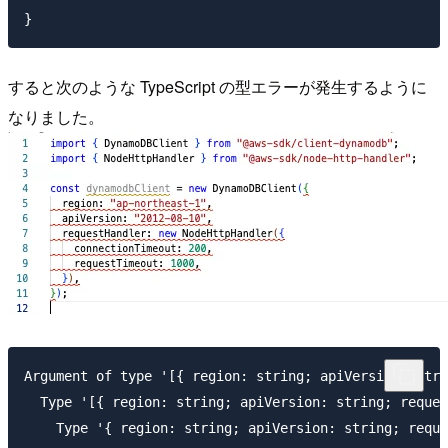
すると次のような TypeScript の型エラーが発生するように
なりました。
Argument of type '[{ region: string; apiVersion: stri
  Type '[{ region: string; apiVersion: string; reques
    Type '{ region: string; apiVersion: string; reque