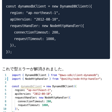
const dynamodbClient = new DynamoDBClient({

  region: "ap-northeast-1",

  apiVersion: "2012-08-10",

  requestHandler: new NodeHttpHandler({

    connectionTimeout: 200,

    requestTimeout: 1000,

  }),

これで型エラーが解消されました。