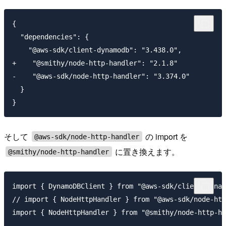
{

  "dependencies": {

    "@aws-sdk/client-dynamodb": "3.438.0",

+    "@smithy/node-http-handler": "2.1.8"

-    "@aws-sdk/node-http-handler": "3.374.0"

  }

そして
の import を
@aws-sdk/node-http-handler
に置き換えます。
@smithy/node-http-handler
import { DynamoDBClient } from "@aws-sdk/client-dynam
// import { NodeHttpHandler } from "@aws-sdk/node-ht
import { NodeHttpHandler } from "@smithy/node-http-h