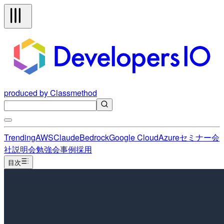
produced by Classmethod
Trending
AWS
Claude
Bedrock
Google Cloud
Azure
セミナー
会
社説明会
勉強会
事例
採用
目次