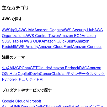
主なカテゴリ
AWSで探す
AWS特集
AWS IAM
Amazon Cognito
AWS Security Hub
AWS
Organizations
AWS Control Tower
Amazon EC2
Amazon
S3
S3 Tables
AWS CDK
Amazon QuickSight
Amazon
Redshift
AWS Amplify
Amazon CloudFront
Amazon Connect
注目のテーマ
生成AI
MCP
ChatGPT
Claude
Amazon Bedrock
RAG
Amazon
Q
GitHub Copilot
Devin
Cursor
Obsidian
モダンデータスタック
Python
セキュリティ
PM
プロダクトやサービスで探す
Google Cloud
Microsoft
Azure
LINE
Zendesk
Auth0
Tableau
Snowflake
Alteryx
インフォ