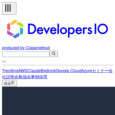
produced by Classmethod
Trending
AWS
Claude
Bedrock
Google Cloud
Azure
セミナー
会
社説明会
勉強会
事例
採用
目次