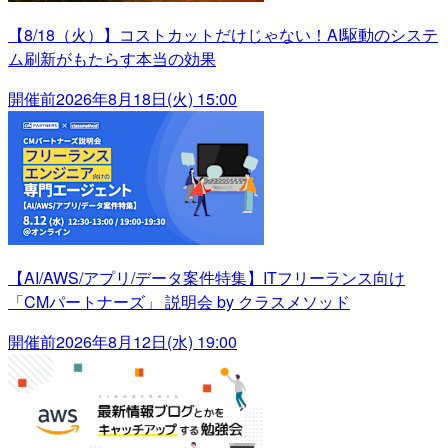
【8/18（火）】コストカットだけじゃない！AI駆動のシステ
ム刷新がもたらす本当の効果
開催前
2026年8月18日(火) 15:00
【AI/AWS/アプリ/データ案件特集】ITフリーランス向け
「CMパートナーズ」 説明会 by クラスメソッド
開催前
2026年8月12日(水) 19:00