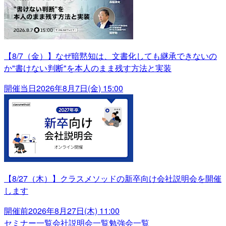
【8/7（金）】なぜ暗黙知は、文書化しても継承できないの
か"書けない判断"を本人のまま残す方法と実装
開催当日
2026年8月7日(金) 15:00
【8/27（木）】クラスメソッドの新卒向け会社説明会を開催
します
開催前
2026年8月27日(木) 11:00
セミナー一覧
会社説明会一覧
勉強会一覧