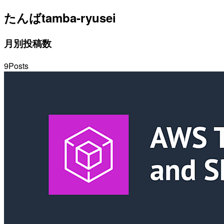
たんば
tamba-ryusei
月別投稿数
9
Posts