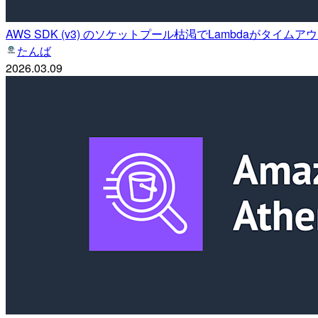
AWS SDK (v3) のソケットプール枯渇でLambdaがタ
たんば
2026.03.09