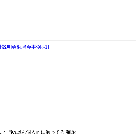
社説明会
勉強会
事例
採用
 Reactも個人的に触ってる 猫派