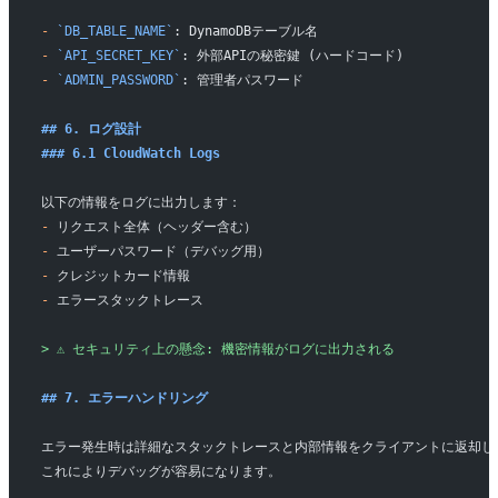
-
 `DB_TABLE_NAME`
: DynamoDBテーブル名
-
 `API_SECRET_KEY`
: 外部APIの秘密鍵 (ハードコード)
-
 `ADMIN_PASSWORD`
: 管理者パスワード
## 6. ログ設計
### 6.1 CloudWatch Logs
以下の情報をログに出力します：
-
 リクエスト全体（ヘッダー含む）
-
 ユーザーパスワード（デバッグ用）
-
 クレジットカード情報
-
 エラースタックトレース
> ⚠️ セキュリティ上の懸念: 機密情報がログに出力される
## 7. エラーハンドリング
エラー発生時は詳細なスタックトレースと内部情報をクライアントに返却し
これによりデバッグが容易になります。