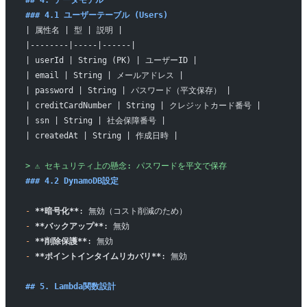
## 4. データモデル
### 4.1 ユーザーテーブル (Users)
| 属性名 | 型 | 説明 |
|--------|-----|------|
| userId | String (PK) | ユーザーID |
| email | String | メールアドレス |
| password | String | パスワード（平文保存） |
| creditCardNumber | String | クレジットカード番号 |
| ssn | String | 社会保障番号 |
| createdAt | String | 作成日時 |
> ⚠️ セキュリティ上の懸念: パスワードを平文で保存
### 4.2 DynamoDB設定
-
 **暗号化**
: 無効（コスト削減のため）
-
 **バックアップ**
: 無効
-
 **削除保護**
: 無効
-
 **ポイントインタイムリカバリ**
: 無効
## 5. Lambda関数設計