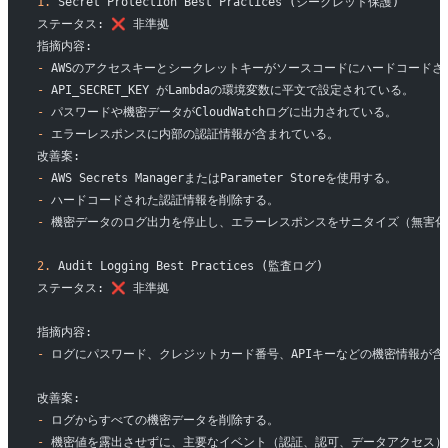
1.
 Secret Protection Best Practices (シークレット保護)
ステータス: ❌ 非準拠
指摘内容:
-
 AWSのアクセスキーとシークレットキーがソースコードにハードコードさ
-
 API_SECRET_KEY がLambdaの環境変数に平文で設定されている。
-
 パスワードや機密データがCloudWatchログに出力されている。
-
 エラーレスポンスに内部の認証情報が含まれている。
改善案:
-
 AWS Secrets ManagerまたはParameter Storeを使用する。
-
 ハードコードされた認証情報を削除する。
-
 機密データのログ出力を停止し、エラーレスポンスをサニタイズ（無害化
2.
 Audit Logging Best Practices (監査ログ)
ステータス: ❌ 非準拠
指摘内容:
-
 ログにパスワード、クレジットカード番号、APIキーなどの機密情報が
改善案:
-
 ログからすべての機密データを削除する。
-
 機密値を露出させずに、主要なイベント（認証、認可、データアクセス