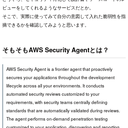
ビューをしてくれるようなサービスだとか。
そこで、実際に使ってみて自分の意図して入れた脆弱性を指
摘できるかを確認してみようと思います。
そもそもAWS Security Agentとは？
AWS Security Agent is a frontier agent that proactively
secures your applications throughout the development
lifecycle across all your environments. It conducts
automated security reviews customized to your
requirements, with security teams centrally defining
standards that are automatically validated during reviews.
The agent performs on-demand penetration testing
customized to your application, discovering and reporting