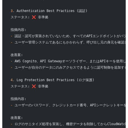
3.
 Authentication Best Practices (認証)
ステータス: ❌ 非準拠
指摘内容:
-
 認証・認可が実装されていないため、すべてのAPIエンドポイントがパ
-
 ユーザー管理システムであるにもかかわらず、呼び出し元の身元を確認し
改善案:
-
 AWS Cognito、API Gatewayオーソライザー、またはAPIキーを使
-
 ユーザーが自分のデータにのみアクセスできるように認可制御を追加する
4.
 Log Protection Best Practices (ログ保護)
ステータス: ❌ 非準拠
指摘内容:
-
 ユーザーのパスワード、クレジットカード番号、APIシークレットキーをClo
改善案:
-
 ログのサニタイズ処理を実装し、機密データを削除してからCloudWatc