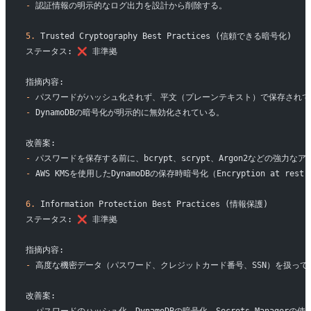
-
 認証情報の明示的なログ出力を設計から削除する。
5.
 Trusted Cryptography Best Practices (信頼できる暗号化)
ステータス: ❌ 非準拠
指摘内容:
-
 パスワードがハッシュ化されず、平文（プレーンテキスト）で保存されて
-
 DynamoDBの暗号化が明示的に無効化されている。
改善案:
-
 パスワードを保存する前に、bcrypt、scrypt、Argon2などの強力
-
 AWS KMSを使用したDynamoDBの保存時暗号化（Encryption at re
6.
 Information Protection Best Practices (情報保護)
ステータス: ❌ 非準拠
指摘内容:
-
 高度な機密データ（パスワード、クレジットカード番号、SSN）を扱っ
改善案: