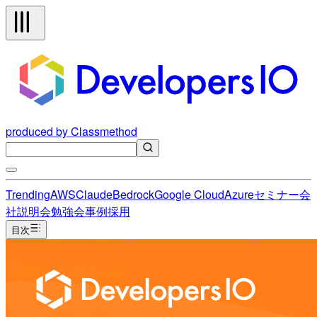
produced by Classmethod
Trending
AWS
Claude
Bedrock
Google Cloud
Azure
セミナー
会
社説明会
勉強会
事例
採用
目次