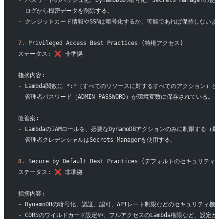
-
 パスワードのハッシュ化、DynamoDBの暗号化、Secrets Managerの
-
 ログから機密データを削除する。
-
 クレジットカード情報やSSNは暗号化するか、可能であれば保持しないよ
7.
 Privileged Access Best Practices (特権アクセス)
ステータス: ❌ 非準拠
指摘内容:
-
 Lambda関数に 
*:*
（すべてのリソースに対するすべてのアクション）と
-
 管理者パスワード（ADMIN_PASSWORD）が環境変数に保存されている。
改善案:
-
 LambdaのIAMロールを、必要なDynamoDBアクションのみに制限する
-
 管理者クレデンシャルはSecrets Managerを使用する。
8.
 Secure by Default Best Practices (デフォルトのセキュリティ)
ステータス: ❌ 非準拠
指摘内容:
-
 DynamoDBの暗号化、認証、認可、APIレート制限などのセキュリティ
-
 CORSのワイルドカード設定や、フルアクセスのLambda権限など、設定