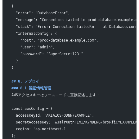
{
  "error": "DatabaseError",
  "message": "Connection failed to prod-database.example.c
  "stack": "Error: Connection failed\n    at Database.conn
  "internalConfig": {
    "host": "prod-database.example.com",
    "user": "admin",
    "password": "SuperSecret123!"
  }
}
## 8. デプロイ
### 8.1 認証情報管理
AWSアクセスキーはソースコードに直接記述します：
const awsConfig = {
  accessKeyId: 'AKIAIOSFODNN7EXAMPLE',
  secretAccessKey: 'wJalrXUtnFEMI/K7MDENG/bPxRfiCYEXAMPLEK
  region: 'ap-northeast-1'
};