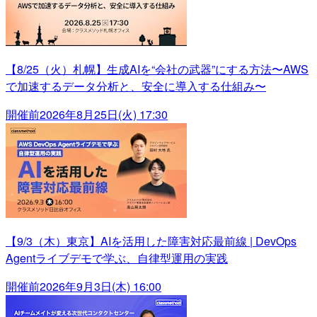
【8/25（火）札幌】生成AIを“会社の武器”にする方法〜AWS
で加速するデータ分析と、安全に導入する仕組み〜
開催前
2026年8月25日(火) 17:30
【9/3（木）東京】AIを活用した障害対応最前線 | DevOps
Agentライブデモで学ぶ、自律型運用の実践
開催前
2026年9月3日(木) 16:00