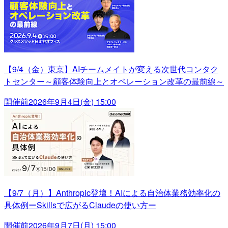
【9/4（金）東京】AIチームメイトが変える次世代コンタク
トセンター～顧客体験向上とオペレーション改革の最前線～
開催前
2026年9月4日(金) 15:00
【9/7（月）】Anthropic登壇！AIによる自治体業務効率化の
具体例ーSkillsで広がるClaudeの使い方ー
開催前
2026年9月7日(月) 15:00