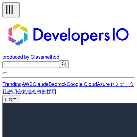
produced by Classmethod
Trending
AWS
Claude
Bedrock
Google Cloud
Azure
セミナー
会
社説明会
勉強会
事例
採用
目次