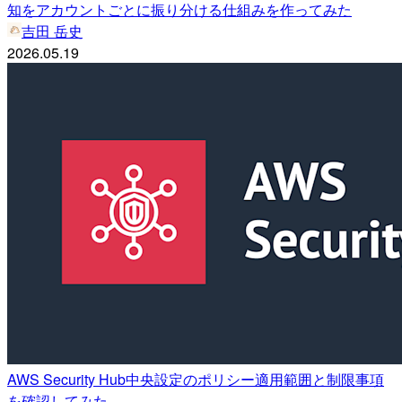
知をアカウントごとに振り分ける仕組みを作ってみた
吉田 岳史
2026.05.19
AWS Security Hub中央設定のポリシー適用範囲と制限事項
を確認してみた