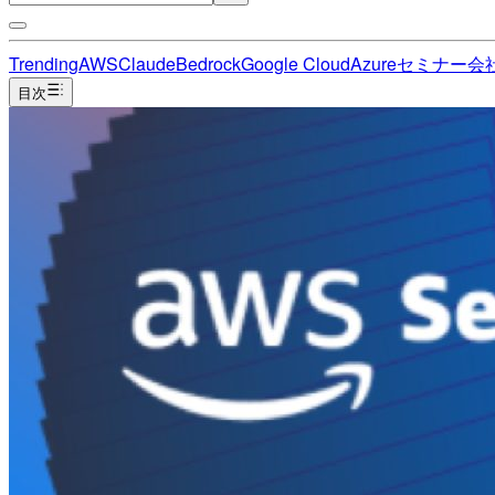
Trending
AWS
Claude
Bedrock
Google Cloud
Azure
セミナー
会
目次