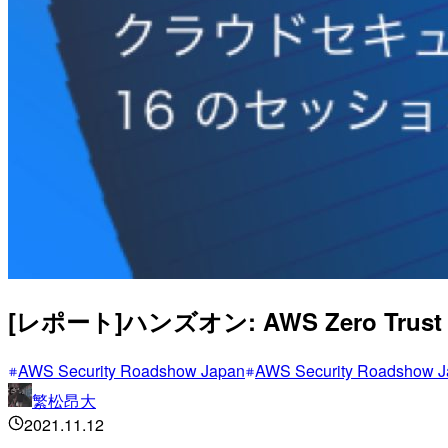
[レポート]ハンズオン: AWS Zero Trust Wor
AWS Security Roadshow Japan
AWS Security Roadshow J
繁松昂大
2021.11.12