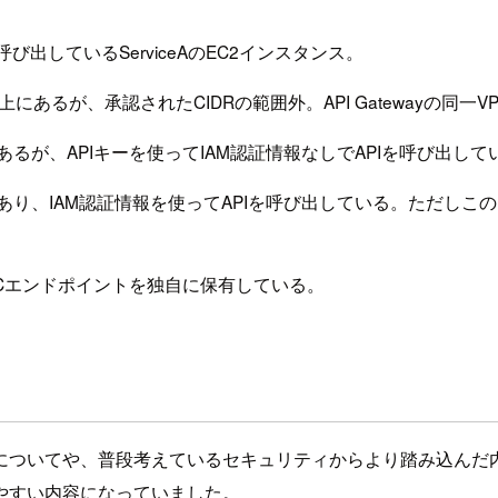
のAPIを呼び出しているServiceAのEC2インスタンス。
サブネット上にあるが、承認されたCIDRの範囲外。API Gatewa
ット上にあるが、APIキーを使ってIAM認証情報なしでAPIを呼び出し
ネット上にあり、IAM認証情報を使ってAPIを呼び出している。ただしこ
tewayのVPCエンドポイントを独自に保有している。
して、Zero Trustについてや、普段考えているセキュリティからより踏
やすい内容になっていました。