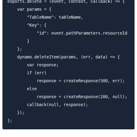
exports.delete = (event, context, callback) => {

    var params = {

        "TableName": tableName,

        "Key": {

            "id": event.pathParameters.resourceId

        }

    };

    dynamo.deleteItem(params, (err, data) => {

        var response;

        if (err)

            response = createResponse(500, err);

        else

            response = createResponse(200, null);

        callback(null, response);

    });
