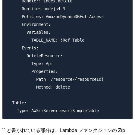
      Handler: index.delete

      Runtime: nodejs4.3

      Policies: AmazonDynamoDBFullAccess

      Environment:

        Variables:

          TABLE_NAME: !Ref Table

      Events:

        DeleteResource:

          Type: Api

          Properties:

            Path: /resource/{resourceId}

            Method: delete

  Table:

`` と書かれている部分は、Lambda ファンクションの Zip