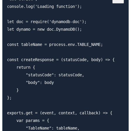
console.log('Loading function');

let doc = require('dynamodb-doc');

let dynamo = new doc.DynamoDB();

const tableName = process.env.TABLE_NAME;

const createResponse = (statusCode, body) => {

    return {

        "statusCode": statusCode,

        "body": body

    }

};

exports.get = (event, context, callback) => {

    var params = {

        "TableName": tableName,
