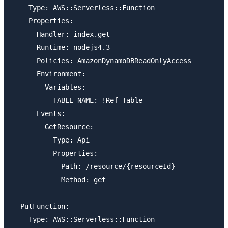
    Type: AWS::Serverless::Function

    Properties:

      Handler: index.get

      Runtime: nodejs4.3

      Policies: AmazonDynamoDBReadOnlyAccess

      Environment:

        Variables:

          TABLE_NAME: !Ref Table

      Events:

        GetResource:

          Type: Api

          Properties:

            Path: /resource/{resourceId}

            Method: get

  PutFunction:

    Type: AWS::Serverless::Function
