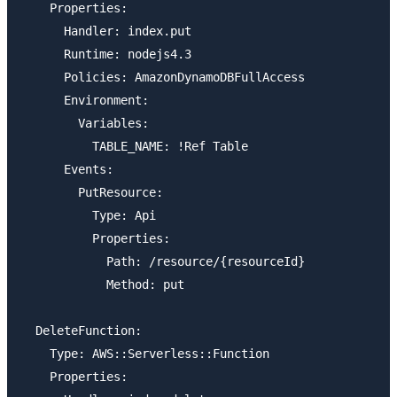
    Properties:

      Handler: index.put

      Runtime: nodejs4.3

      Policies: AmazonDynamoDBFullAccess

      Environment:

        Variables:

          TABLE_NAME: !Ref Table

      Events:

        PutResource:

          Type: Api

          Properties:

            Path: /resource/{resourceId}

            Method: put

  DeleteFunction:

    Type: AWS::Serverless::Function

    Properties:
