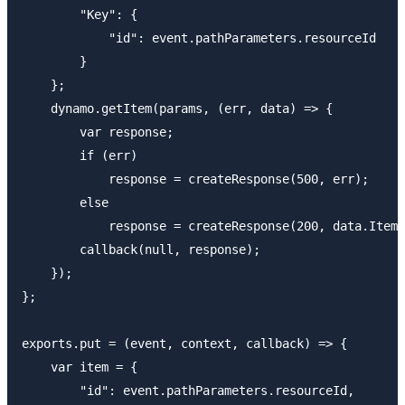
        "Key": {

            "id": event.pathParameters.resourceId

        }

    };

    dynamo.getItem(params, (err, data) => {

        var response;

        if (err)

            response = createResponse(500, err);

        else

            response = createResponse(200, data.Item.
        callback(null, response);

    });

};

exports.put = (event, context, callback) => {

    var item = {

        "id": event.pathParameters.resourceId,
