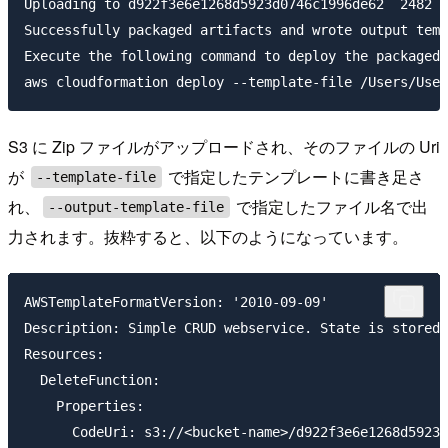
Uploading to d922f3e6e1268d5923d0746c1996de62  2482 /
Successfully packaged artifacts and wrote output temp
Execute the following command to deploy the packaged 
S3 に Zip ファイルがアップロードされ、そのファイルの Uri
が
で指定したテンプレートに書き足さ
--template-file
れ、
で指定したファイル名で出
--output-template-file
力されます。抜粋すると、以下のようになっています。
AWSTemplateFormatVersion: '2010-09-09'

Description: Simple CRUD webservice. State is stored 
Resources:

  DeleteFunction:

    Properties:

      CodeUri: s3://<bucket-name>/d922f3e6e1268d5923d