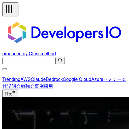
produced by Classmethod
Trending
AWS
Claude
Bedrock
Google Cloud
Azure
セミナー
会
社説明会
勉強会
事例
採用
目次