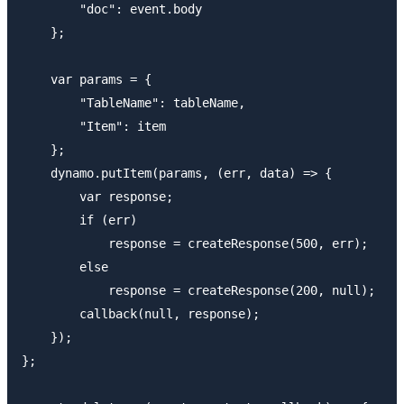
        "doc": event.body

    };

    var params = {

        "TableName": tableName,

        "Item": item

    };

    dynamo.putItem(params, (err, data) => {

        var response;

        if (err)

            response = createResponse(500, err);

        else

            response = createResponse(200, null);

        callback(null, response);

    });

};
