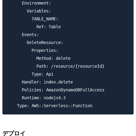
      Environment:

        Variables:

          TABLE_NAME:

            Ref: Table

      Events:

        DeleteResource:

          Properties:

            Method: delete

            Path: /resource/{resourceId}

          Type: Api

      Handler: index.delete

      Policies: AmazonDynamoDBFullAccess

      Runtime: nodejs4.3

デプロイ