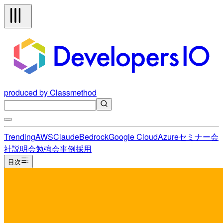
produced by Classmethod
Trending
AWS
Claude
Bedrock
Google Cloud
Azure
セミナー
会
社説明会
勉強会
事例
採用
目次