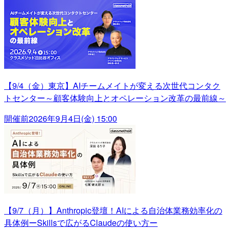
【9/4（金）東京】AIチームメイトが変える次世代コンタク
トセンター～顧客体験向上とオペレーション改革の最前線～
開催前
2026年9月4日(金) 15:00
【9/7（月）】Anthropic登壇！AIによる自治体業務効率化の
具体例ーSkillsで広がるClaudeの使い方ー