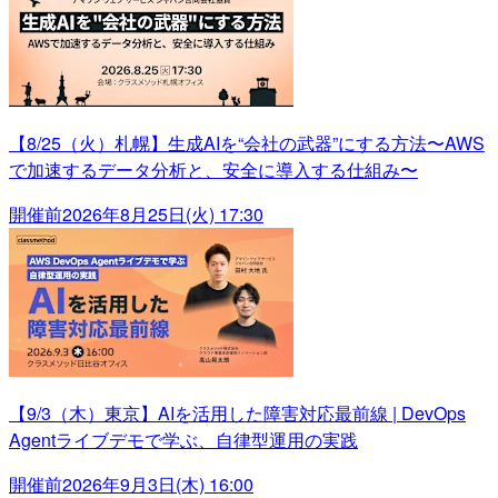
【8/25（火）札幌】生成AIを“会社の武器”にする方法〜AWS
で加速するデータ分析と、安全に導入する仕組み〜
開催前
2026年8月25日(火) 17:30
【9/3（木）東京】AIを活用した障害対応最前線 | DevOps
Agentライブデモで学ぶ、自律型運用の実践
開催前
2026年9月3日(木) 16:00