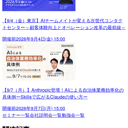
【9/4（金）東京】AIチームメイトが変える次世代コンタク
トセンター～顧客体験向上とオペレーション改革の最前線～
開催前
2026年9月4日(金) 15:00
【9/7（月）】Anthropic登壇！AIによる自治体業務効率化の
具体例ーSkillsで広がるClaudeの使い方ー
開催前
2026年9月7日(月) 15:00
セミナー一覧
会社説明会一覧
勉強会一覧