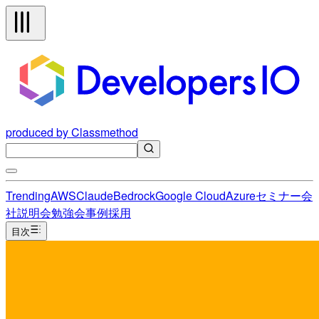
produced by Classmethod
Trending
AWS
Claude
Bedrock
Google Cloud
Azure
セミナー
会
社説明会
勉強会
事例
採用
目次