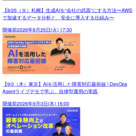
【8/25（火）札幌】生成AIを“会社の武器”にする方法〜AWS
で加速するデータ分析と、安全に導入する仕組み〜
開催前
2026年8月25日(火) 17:30
【9/3（木）東京】AIを活用した障害対応最前線 | DevOps
Agentライブデモで学ぶ、自律型運用の実践
開催前
2026年9月3日(木) 16:00