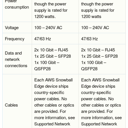
Power
though the power
though the power
consumption
supply is rated for
supply is rated for
1200 watts.
1200 watts
Voltage
100 – 240V AC
100 – 240V AC
Frequency
47/63 Hz
47/63 Hz
2x 10 Gbit – RJ45
2x 10 Gbit – RJ45
Data and
1x 25 Gbit – SFP28
1x 25 Gbit – SFP28
network
1x 100 Gbit –
1x 100 Gbit –
connections
QSFP28
QSFP28
Each AWS Snowball
Each AWS Snowball
Edge device ships
Edge device ships
country-specific
country-specific
power cables. No
power cables. No
Cables
other cables or optics
other cables or optics
are provided. For
are provided. For
more information, see
more information, see
Supported Network
Supported Network