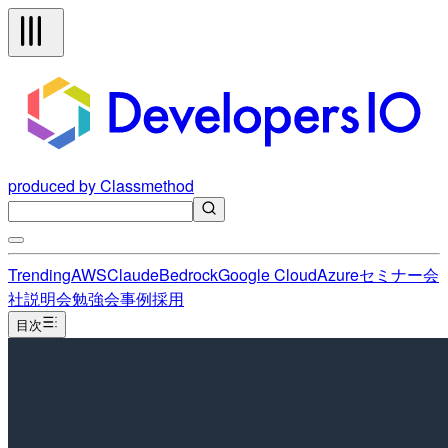
produced by Classmethod
Trending
AWS
Claude
Bedrock
Google Cloud
Azure
セミナー
会
社説明会
勉強会
事例
採用
目次