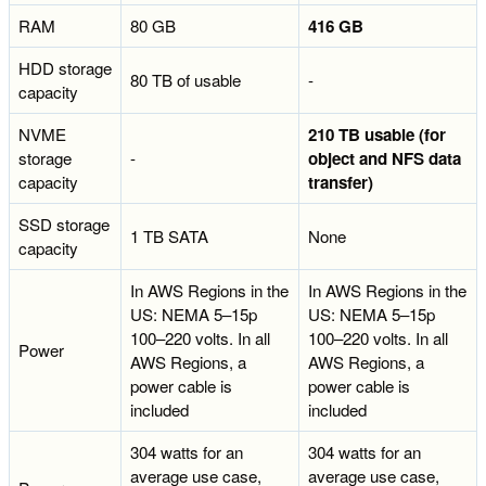
RAM
80 GB
416 GB
HDD storage
80 TB of usable
-
capacity
NVME
210 TB usable (for
storage
-
object and NFS data
capacity
transfer)
SSD storage
1 TB SATA
None
capacity
In AWS Regions in the
In AWS Regions in the
US: NEMA 5–15p
US: NEMA 5–15p
100–220 volts. In all
100–220 volts. In all
Power
AWS Regions, a
AWS Regions, a
power cable is
power cable is
included
included
304 watts for an
304 watts for an
average use case,
average use case,