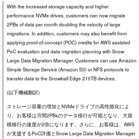
With the increased storage capacity and higher
performance NVMe drives, customers can now migrate
2PBs of data per month doubling the velocity of large
migrations. In addition, customers may also benefit from
applying proof-of-concept (POC) credits for AWS assisted
PoC evaluation and data migration planning with Snow
Large Data Migration Manager. Customers can use Amazon
Simple Storage Service (Amazon S3) or NFS protocols to
transfer data to the Snowball Edge 210TB devices.
(以下機械翻訳)
ストレージ容量の増加とNVMeドライブの高性能化によ
り、お客様は月間2PBsのデータ移行が可能となり、大規
模移行の速度が2倍になります。さらに、お客様は、AWS
が支援するPoC評価とSnow Large Data Migration Manager