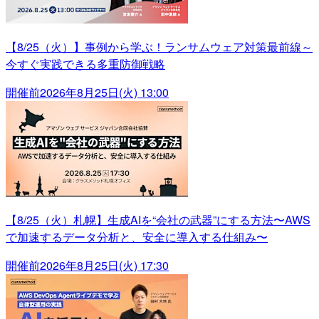
【8/25（火）】事例から学ぶ！ランサムウェア対策最前線～
今すぐ実践できる多重防御戦略
開催前
2026年8月25日(火) 13:00
【8/25（火）札幌】生成AIを“会社の武器”にする方法〜AWS
で加速するデータ分析と、安全に導入する仕組み〜
開催前
2026年8月25日(火) 17:30