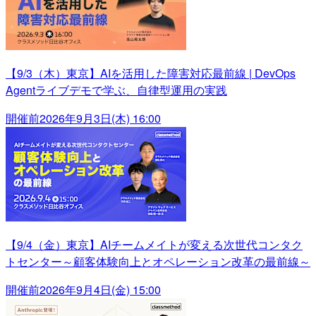
【9/3（木）東京】AIを活用した障害対応最前線 | DevOps
Agentライブデモで学ぶ、自律型運用の実践
開催前
2026年9月3日(木) 16:00
【9/4（金）東京】AIチームメイトが変える次世代コンタク
トセンター～顧客体験向上とオペレーション改革の最前線～
開催前
2026年9月4日(金) 15:00