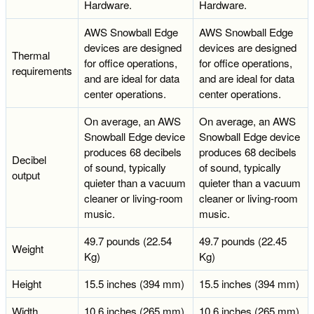
Hardware.
Hardware.
AWS Snowball Edge
AWS Snowball Edge
devices are designed
devices are designed
Thermal
for office operations,
for office operations,
requirements
and are ideal for data
and are ideal for data
center operations.
center operations.
On average, an AWS
On average, an AWS
Snowball Edge device
Snowball Edge device
produces 68 decibels
produces 68 decibels
Decibel
of sound, typically
of sound, typically
output
quieter than a vacuum
quieter than a vacuum
cleaner or living-room
cleaner or living-room
music.
music.
49.7 pounds (22.54
49.7 pounds (22.45
Weight
Kg)
Kg)
Height
15.5 inches (394 mm)
15.5 inches (394 mm)
Width
10.6 inches (265 mm)
10.6 inches (265 mm)