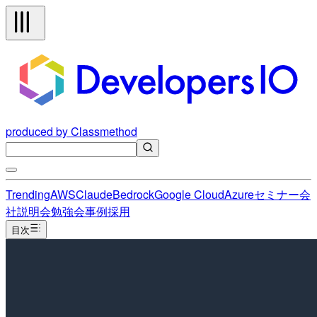
produced by Classmethod
Trending
AWS
Claude
Bedrock
Google Cloud
Azure
セミナー
会
社説明会
勉強会
事例
採用
目次