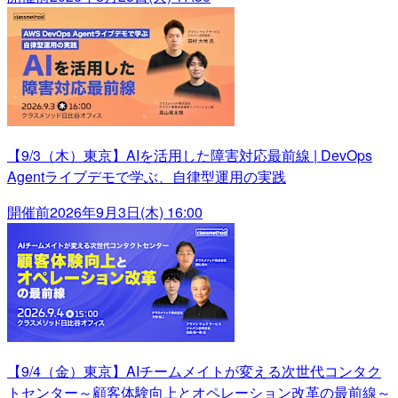
【9/3（木）東京】AIを活用した障害対応最前線 | DevOps
Agentライブデモで学ぶ、自律型運用の実践
開催前
2026年9月3日(木) 16:00
【9/4（金）東京】AIチームメイトが変える次世代コンタク
トセンター～顧客体験向上とオペレーション改革の最前線～