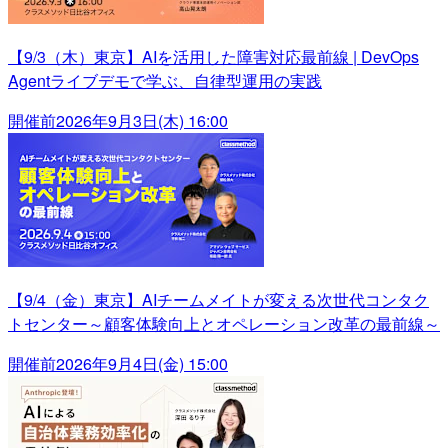
【9/3（木）東京】AIを活用した障害対応最前線 | DevOps
Agentライブデモで学ぶ、自律型運用の実践
開催前
2026年9月3日(木) 16:00
【9/4（金）東京】AIチームメイトが変える次世代コンタク
トセンター～顧客体験向上とオペレーション改革の最前線～
開催前
2026年9月4日(金) 15:00