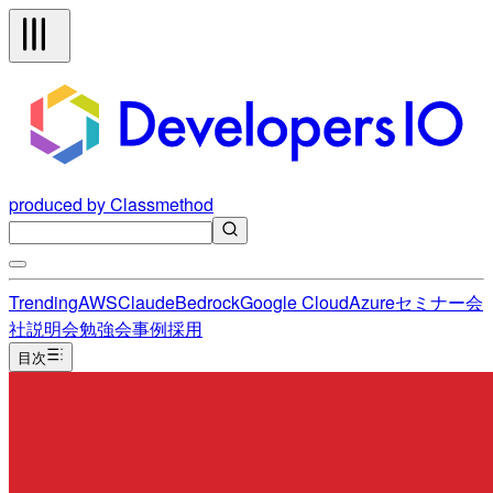
produced by Classmethod
Trending
AWS
Claude
Bedrock
Google Cloud
Azure
セミナー
会
社説明会
勉強会
事例
採用
目次