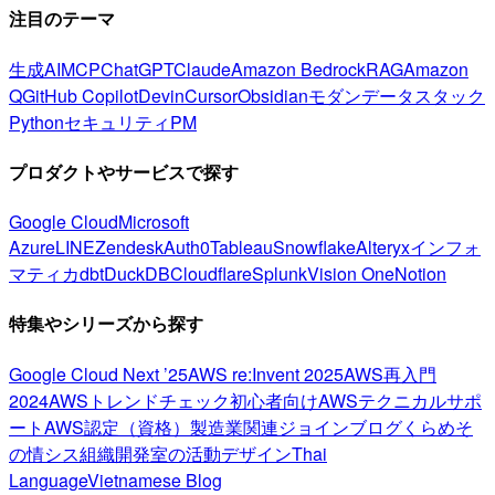
注目のテーマ
生成AI
MCP
ChatGPT
Claude
Amazon Bedrock
RAG
Amazon
Q
GitHub Copilot
Devin
Cursor
Obsidian
モダンデータスタック
Python
セキュリティ
PM
プロダクトやサービスで探す
Google Cloud
Microsoft
Azure
LINE
Zendesk
Auth0
Tableau
Snowflake
Alteryx
インフォ
マティカ
dbt
DuckDB
Cloudflare
Splunk
Vision One
Notion
特集やシリーズから探す
Google Cloud Next ’25
AWS re:Invent 2025
AWS再入門
2024
AWSトレンドチェック
初心者向け
AWSテクニカルサポ
ート
AWS認定（資格）
製造業関連
ジョインブログ
くらめそ
の情シス
組織開発室の活動
デザイン
Thai
Language
Vietnamese Blog