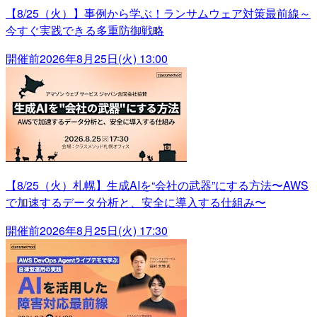
【8/25（火）】事例から学ぶ！ランサムウェア対策最前線～
今すぐ実践できる多重防御戦略
開催前
2026年8月25日(火) 13:00
【8/25（火）札幌】生成AIを“会社の武器”にする方法〜AWS
で加速するデータ分析と、安全に導入する仕組み〜
開催前
2026年8月25日(火) 17:30