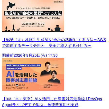
【8/25（火）札幌】生成AIを“会社の武器”にする方法〜AWS
で加速するデータ分析と、安全に導入する仕組み〜
開催前
2026年8月25日(火) 17:30
【9/3（木）東京】AIを活用した障害対応最前線 | DevOps
Agentライブデモで学ぶ、自律型運用の実践