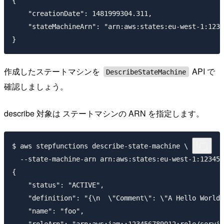
{

    "creationDate": 1481999304.311,

    "stateMachineArn": "arn:aws:states:eu-west-1:1234
作成したステートマシンを
API で
DescribeStateMachine
確認しましょう。
describe 対象は ステートマシンの ARN を指定します。
$ aws stepfunctions describe-state-machine \

  --state-machine-arn arn:aws:states:eu-west-1:123456
{

    "status": "ACTIVE",

    "definition": "{\n  \"Comment\": \"A Hello World 
    "name": "foo",
