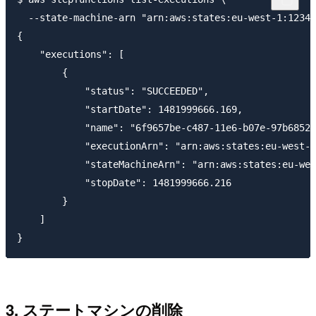
  --state-machine-arn "arn:aws:states:eu-west-1:12345
{

    "executions": [

        {

            "status": "SUCCEEDED",

            "startDate": 1481999666.169,

            "name": "6f9657be-c487-11e6-b07e-97b68526
            "executionArn": "arn:aws:states:eu-west-1
            "stateMachineArn": "arn:aws:states:eu-wes
            "stopDate": 1481999666.216

        }

    ]

3. ステートマシンの削除