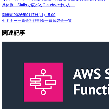
具体例ーSkillsで広がるClaudeの使い方ー
開催前
2026年9月7日(月) 15:00
セミナー一覧
会社説明会一覧
勉強会一覧
関連記事