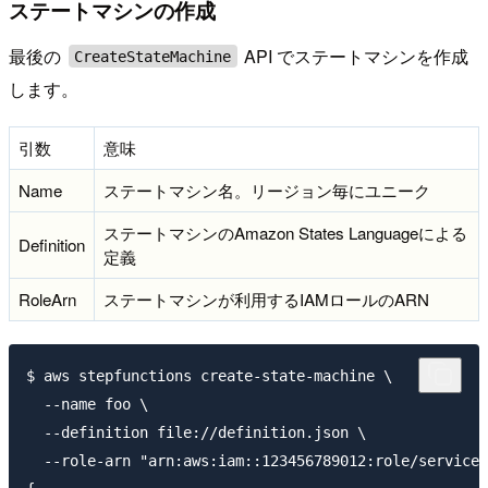
ステートマシンの作成
最後の
API でステートマシンを作成
CreateStateMachine
します。
引数
意味
Name
ステートマシン名。リージョン毎にユニーク
ステートマシンのAmazon States Languageによる
Definition
定義
RoleArn
ステートマシンが利用するIAMロールのARN
$ aws stepfunctions create-state-machine \

  --name foo \

  --definition file://definition.json \

  --role-arn "arn:aws:iam::123456789012:role/service-