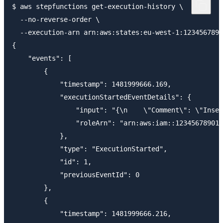
$ aws stepfunctions get-execution-history \

  --no-reverse-order \

  --execution-arn arn:aws:states:eu-west-1:1234567890
{

    "events": [

        {

            "timestamp": 1481999666.169,

            "executionStartedEventDetails": {

                "input": "{\n    \"Comment\": \"Inser
                "roleArn": "arn:aws:iam::123456789012
            },

            "type": "ExecutionStarted",

            "id": 1,

            "previousEventId": 0

        },

        {

            "timestamp": 1481999666.216,
