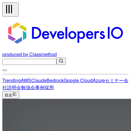
produced by Classmethod
Trending
AWS
Claude
Bedrock
Google Cloud
Azure
セミナー
会
社説明会
勉強会
事例
採用
目次