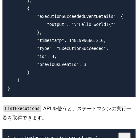
        },

        {

            "executionSucceededEventDetails": {

                "output": "\"Hello World!\""

            },

            "timestamp": 1481999666.216,

            "type": "ExecutionSucceeded",

            "id": 4,

            "previousEventId": 3

        }

    ]

API を使うと、ステートマシンの実行一
ListExecutions
覧を取得できます。
$ aws stepfunctions list-executions \
