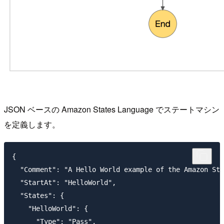
JSON ベースの Amazon States Language でステートマシン
を定義します。
{

  "Comment": "A Hello World example of the Amazon Sta
  "StartAt": "HelloWorld",

  "States": {

    "HelloWorld": {

      "Type": "Pass",
