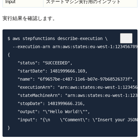
Input
ステートマシン実行用のインプット
実行結果を確認します。
$ aws stepfunctions describe-execution \

  --execution-arn arn:aws:states:eu-west-1:1234567890
{

    "status": "SUCCEEDED",

    "startDate": 1481999666.169,

    "name": "6f9657be-c487-11e6-b07e-97b68526373f",

    "executionArn": "arn:aws:states:eu-west-1:1234567
    "stateMachineArn": "arn:aws:states:eu-west-1:1234
    "stopDate": 1481999666.216,

    "output": "\"Hello World!\"",

    "input": "{\n    \"Comment\": \"Insert your JSON 