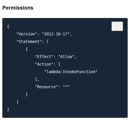
Permissions
{

    "Version": "2012-10-17",

    "Statement": [

        {

            "Effect": "Allow",

            "Action": [

                "lambda:InvokeFunction"

            ],

            "Resource": "*"

        }

    ]
