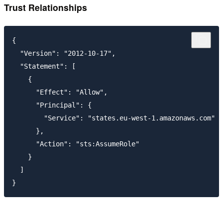
Trust Relationships
{

  "Version": "2012-10-17",

  "Statement": [

    {

      "Effect": "Allow",

      "Principal": {

        "Service": "states.eu-west-1.amazonaws.com"

      },

      "Action": "sts:AssumeRole"

    }

  ]
