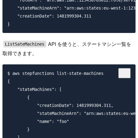
    "roleArn": "arn:aws:iam::123456789012:role/servic
    "stateMachineArn": "arn:aws:states:eu-west-1:1234
    "creationDate": 1481999304.311

API を使うと、ステートマシン一覧を
ListSateMachines
取得できます。
$ aws stepfunctions list-state-machines

{

    "stateMachines": [

        {

            "creationDate": 1481999304.311,

            "stateMachineArn": "arn:aws:states:eu-wes
            "name": "foo"

        }

    ]
