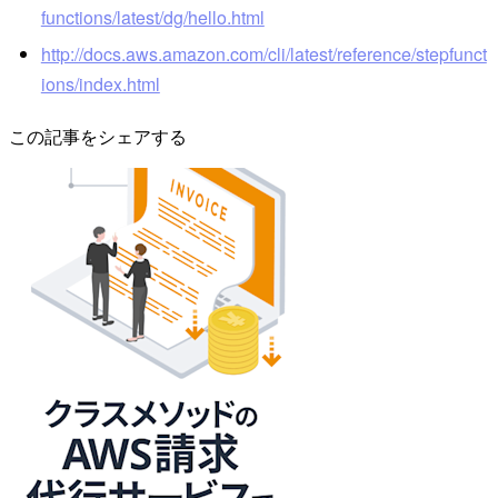
functions/latest/dg/hello.html
http://docs.aws.amazon.com/cli/latest/reference/stepfunct
ions/index.html
この記事をシェアする