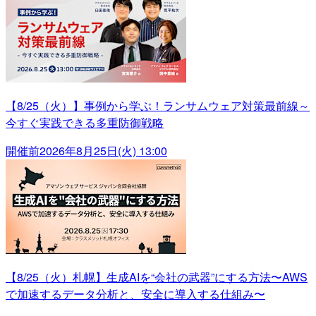
【8/25（火）】事例から学ぶ！ランサムウェア対策最前線～
今すぐ実践できる多重防御戦略
開催前
2026年8月25日(火) 13:00
【8/25（火）札幌】生成AIを“会社の武器”にする方法〜AWS
で加速するデータ分析と、安全に導入する仕組み〜