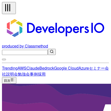
produced by Classmethod
Trending
AWS
Claude
Bedrock
Google Cloud
Azure
セミナー
会
社説明会
勉強会
事例
採用
目次