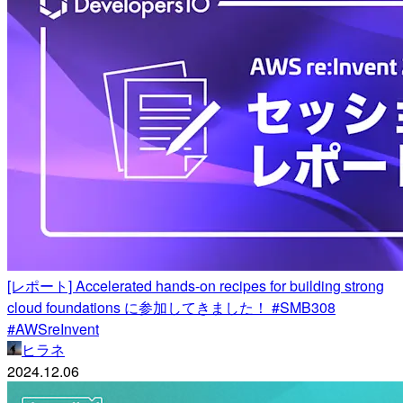
[レポート] Accelerated hands-on recipes for building strong
cloud foundations に参加してきました！ #SMB308
#AWSreInvent
ヒラネ
2024.12.06