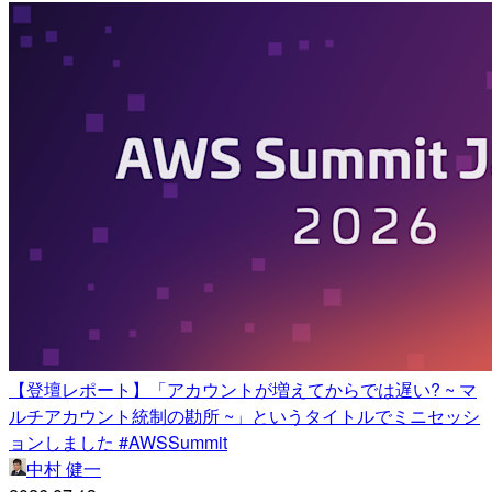
【登壇レポート】「アカウントが増えてからでは遅い? ~ マ
ルチアカウント統制の勘所 ~」というタイトルでミニセッシ
ョンしました #AWSSummit
中村 健一