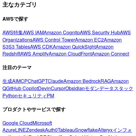
主なカテゴリ
AWSで探す
AWS特集
AWS IAM
Amazon Cognito
AWS Security Hub
AWS
Organizations
AWS Control Tower
Amazon EC2
Amazon
S3
S3 Tables
AWS CDK
Amazon QuickSight
Amazon
Redshift
AWS Amplify
Amazon CloudFront
Amazon Connect
注目のテーマ
生成AI
MCP
ChatGPT
Claude
Amazon Bedrock
RAG
Amazon
Q
GitHub Copilot
Devin
Cursor
Obsidian
モダンデータスタック
Python
セキュリティ
PM
プロダクトやサービスで探す
Google Cloud
Microsoft
Azure
LINE
Zendesk
Auth0
Tableau
Snowflake
Alteryx
インフォ