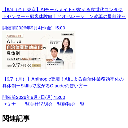
【9/4（金）東京】AIチームメイトが変える次世代コンタク
トセンター～顧客体験向上とオペレーション改革の最前線～
開催前
2026年9月4日(金) 15:00
【9/7（月）】Anthropic登壇！AIによる自治体業務効率化の
具体例ーSkillsで広がるClaudeの使い方ー
開催前
2026年9月7日(月) 15:00
セミナー一覧
会社説明会一覧
勉強会一覧
関連記事