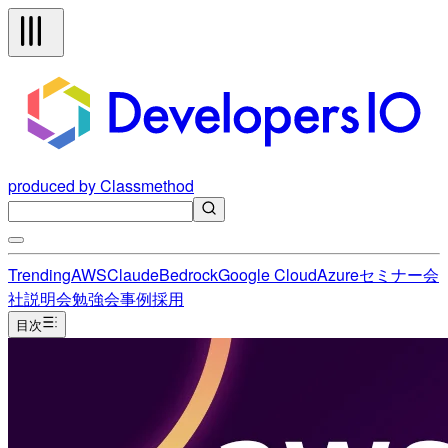
produced by Classmethod
Trending
AWS
Claude
Bedrock
Google Cloud
Azure
セミナー
会
社説明会
勉強会
事例
採用
目次