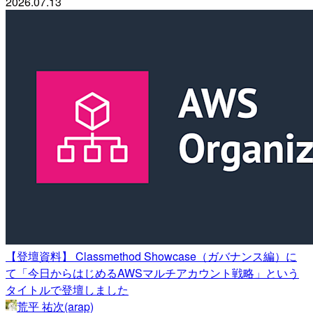
2026.07.13
【登壇資料】 Classmethod Showcase（ガバナンス編）に
て「今日からはじめるAWSマルチアカウント戦略」という
タイトルで登壇しました
荒平 祐次(arap)