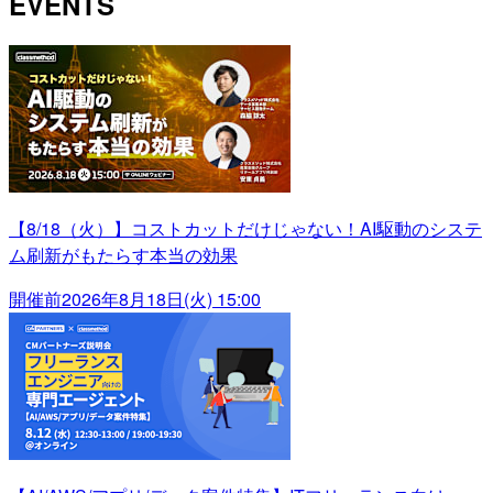
EVENTS
【8/18（火）】コストカットだけじゃない！AI駆動のシステ
ム刷新がもたらす本当の効果
開催前
2026年8月18日(火) 15:00