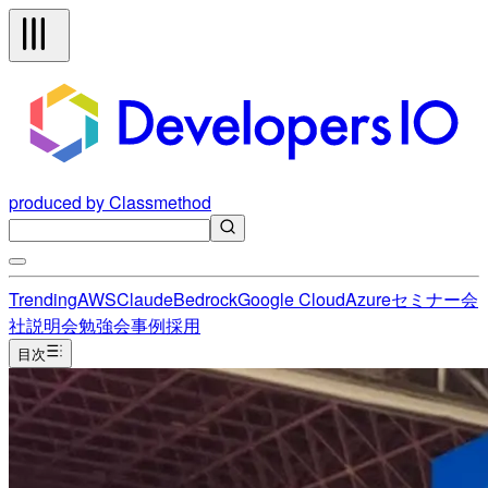
produced by Classmethod
Trending
AWS
Claude
Bedrock
Google Cloud
Azure
セミナー
会
社説明会
勉強会
事例
採用
目次