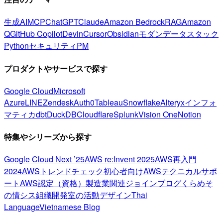
生成AI
MCP
ChatGPT
Claude
Amazon Bedrock
RAG
Amazon
Q
GitHub Copilot
Devin
Cursor
Obsidian
モダンデータスタック
Python
セキュリティ
PM
プロダクトやサービスで探す
Google Cloud
Microsoft
Azure
LINE
Zendesk
Auth0
Tableau
Snowflake
Alteryx
インフォ
マティカ
dbt
DuckDB
Cloudflare
Splunk
Vision One
Notion
特集やシリーズから探す
Google Cloud Next ’25
AWS re:Invent 2025
AWS再入門
2024
AWSトレンドチェック
初心者向け
AWSテクニカルサポ
ート
AWS認定（資格）
製造業関連
ジョインブログ
くらめそ
の情シス
組織開発室の活動
デザイン
Thai
Language
Vietnamese Blog