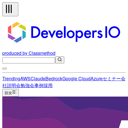
produced by Classmethod
Trending
AWS
Claude
Bedrock
Google Cloud
Azure
セミナー
会
社説明会
勉強会
事例
採用
目次