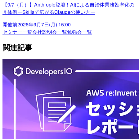
【9/7（月）】Anthropic登壇！AIによる自治体業務効率化の
具体例ーSkillsで広がるClaudeの使い方ー
開催前
2026年9月7日(月) 15:00
セミナー一覧
会社説明会一覧
勉強会一覧
関連記事