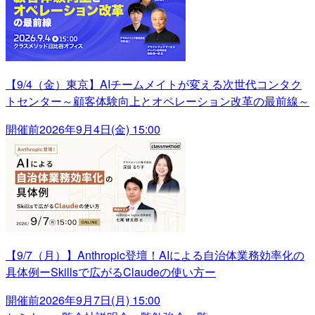
【9/4（金）東京】AIチームメイトが変える次世代コンタク
トセンター～顧客体験向上とオペレーション改革の最前線～
開催前
2026年9月4日(金) 15:00
【9/7（月）】Anthropic登壇！AIによる自治体業務効率化の
具体例ーSkillsで広がるClaudeの使い方ー
開催前
2026年9月7日(月) 15:00