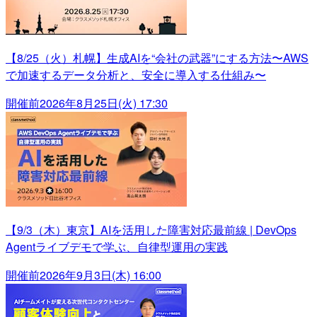
【8/25（火）札幌】生成AIを“会社の武器”にする方法〜AWS
で加速するデータ分析と、安全に導入する仕組み〜
開催前
2026年8月25日(火) 17:30
【9/3（木）東京】AIを活用した障害対応最前線 | DevOps
Agentライブデモで学ぶ、自律型運用の実践
開催前
2026年9月3日(木) 16:00