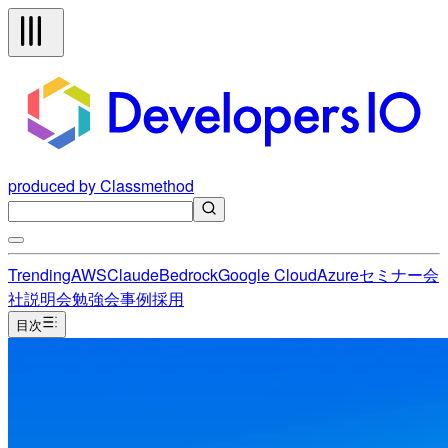
produced by Classmethod
Trending
AWS
Claude
Bedrock
Google Cloud
Azure
セミナー
会
社説明会
勉強会
事例
採用
目次