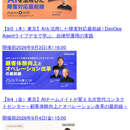
【9/3（木）東京】AIを活用した障害対応最前線 | DevOps
Agentライブデモで学ぶ、自律型運用の実践
開催前
2026年9月3日(木) 16:00
【9/4（金）東京】AIチームメイトが変える次世代コンタク
トセンター～顧客体験向上とオペレーション改革の最前線～
開催前
2026年9月4日(金) 15:00