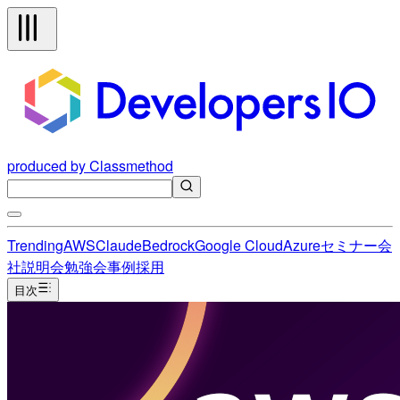
produced by Classmethod
Trending
AWS
Claude
Bedrock
Google Cloud
Azure
セミナー
会
社説明会
勉強会
事例
採用
目次