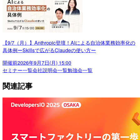
【9/7（月）】Anthropic登壇！AIによる自治体業務効率化の
具体例ーSkillsで広がるClaudeの使い方ー
開催前
2026年9月7日(月) 15:00
セミナー一覧
会社説明会一覧
勉強会一覧
関連記事