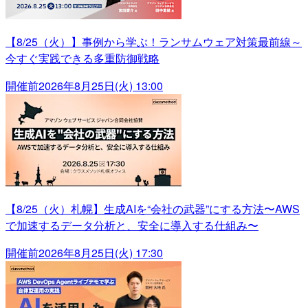
【8/25（火）】事例から学ぶ！ランサムウェア対策最前線～
今すぐ実践できる多重防御戦略
開催前
2026年8月25日(火) 13:00
【8/25（火）札幌】生成AIを“会社の武器”にする方法〜AWS
で加速するデータ分析と、安全に導入する仕組み〜
開催前
2026年8月25日(火) 17:30