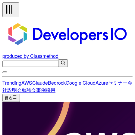
produced by Classmethod
Trending
AWS
Claude
Bedrock
Google Cloud
Azure
セミナー
会
社説明会
勉強会
事例
採用
目次