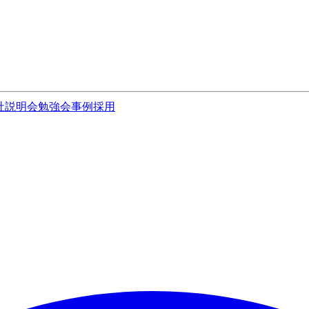
社説明会
勉強会
事例
採用