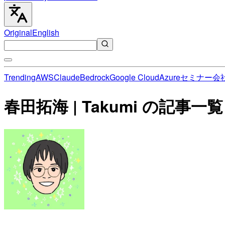
Original
English
Trending
AWS
Claude
Bedrock
Google Cloud
Azure
セミナー
会
春田拓海 | Takumi の記事一覧