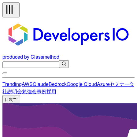
produced by Classmethod
Trending
AWS
Claude
Bedrock
Google Cloud
Azure
セミナー
会
社説明会
勉強会
事例
採用
目次