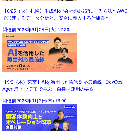
【8/25（火）札幌】生成AIを“会社の武器”にする方法〜AWS
で加速するデータ分析と、安全に導入する仕組み〜
開催前
2026年8月25日(火) 17:30
【9/3（木）東京】AIを活用した障害対応最前線 | DevOps
Agentライブデモで学ぶ、自律型運用の実践
開催前
2026年9月3日(木) 16:00