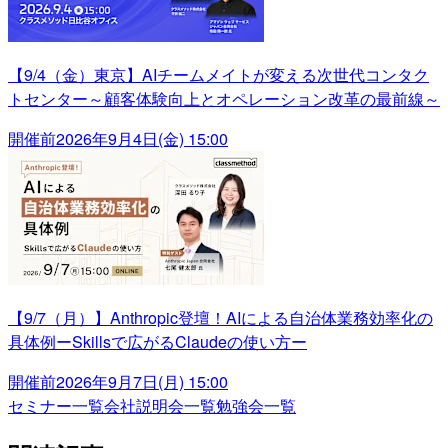
【9/4（金）東京】AIチームメイトが変える次世代コンタク
トセンター～顧客体験向上とオペレーション改革の最前線～
開催前
2026年9月4日(金) 15:00
【9/7（月）】Anthropic登壇！AIによる自治体業務効率化の
具体例ーSkillsで広がるClaudeの使い方ー
開催前
2026年9月7日(月) 15:00
セミナー一覧
会社説明会一覧
勉強会一覧