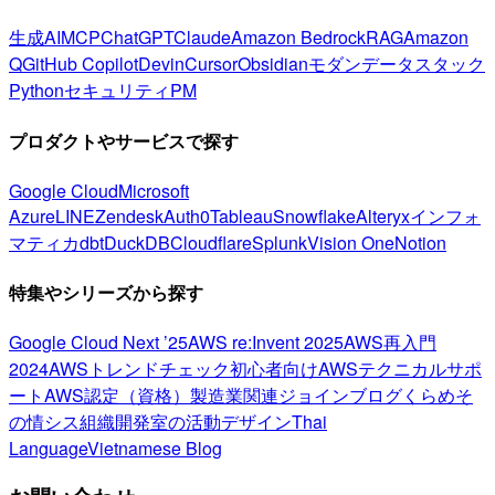
生成AI
MCP
ChatGPT
Claude
Amazon Bedrock
RAG
Amazon
Q
GitHub Copilot
Devin
Cursor
Obsidian
モダンデータスタック
Python
セキュリティ
PM
プロダクトやサービスで探す
Google Cloud
Microsoft
Azure
LINE
Zendesk
Auth0
Tableau
Snowflake
Alteryx
インフォ
マティカ
dbt
DuckDB
Cloudflare
Splunk
Vision One
Notion
特集やシリーズから探す
Google Cloud Next ’25
AWS re:Invent 2025
AWS再入門
2024
AWSトレンドチェック
初心者向け
AWSテクニカルサポ
ート
AWS認定（資格）
製造業関連
ジョインブログ
くらめそ
の情シス
組織開発室の活動
デザイン
Thai
Language
Vietnamese Blog