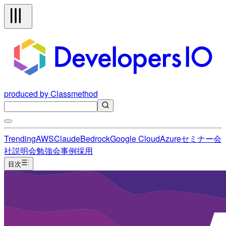
produced by Classmethod
Trending
AWS
Claude
Bedrock
Google Cloud
Azure
セミナー
会
社説明会
勉強会
事例
採用
目次