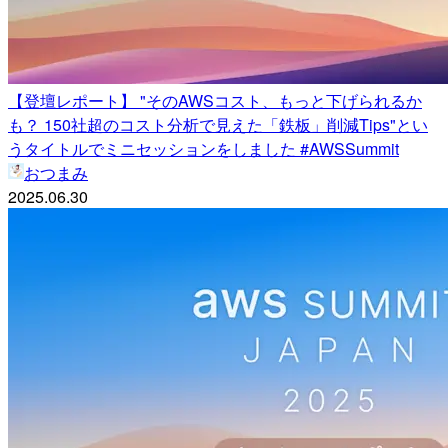
【登壇レポート】 "そのAWSコスト、もっと下げられるか
も？ 150社超のコスト分析で見えた「鉄板」削減Tips"とい
うタイトルでミニセッションをしました #AWSSummit
おつまみ
2025.06.30