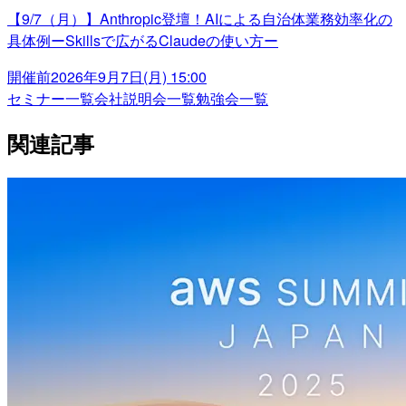
【9/7（月）】Anthropic登壇！AIによる自治体業務効率化の
具体例ーSkillsで広がるClaudeの使い方ー
開催前
2026年9月7日(月) 15:00
セミナー一覧
会社説明会一覧
勉強会一覧
関連記事