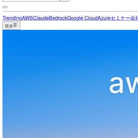
Trending
AWS
Claude
Bedrock
Google Cloud
Azure
セミナー
会
目次