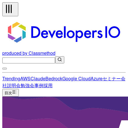
produced by Classmethod
Trending
AWS
Claude
Bedrock
Google Cloud
Azure
セミナー
会
社説明会
勉強会
事例
採用
目次