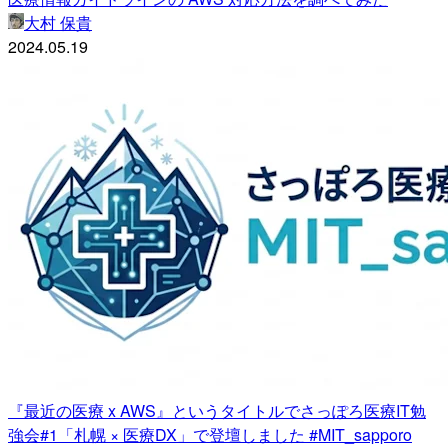
大村 保貴
2024.05.19
『最近の医療 x AWS』というタイトルでさっぽろ医療IT勉
強会#1「札幌 × 医療DX」で登壇しました #MIT_sapporo