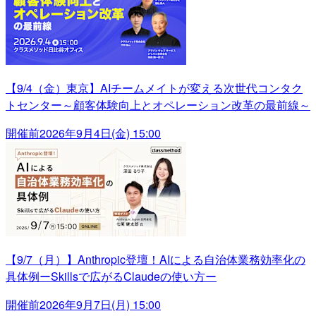
【9/4（金）東京】AIチームメイトが変える次世代コンタク
トセンター～顧客体験向上とオペレーション改革の最前線～
開催前
2026年9月4日(金) 15:00
【9/7（月）】Anthropic登壇！AIによる自治体業務効率化の
具体例ーSkillsで広がるClaudeの使い方ー
開催前
2026年9月7日(月) 15:00